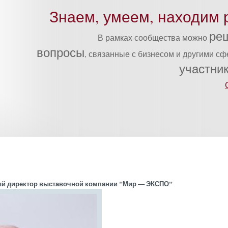
Знаем, умеем, находим 
ре
В рамках сообщества можно
вопросы
, связанные с бизнесом и другими с
участни
ный ди­рек­тор выс­та­воч­ной ком­па­нии "Мир — ЭК­СПО"