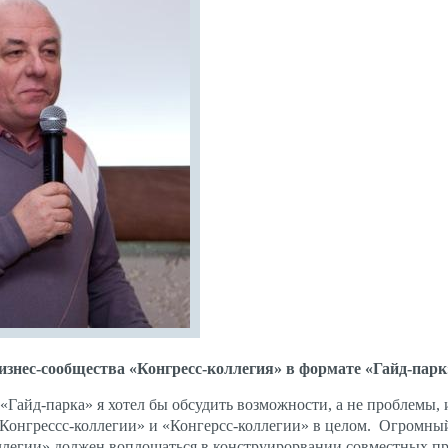
изнес-сообщества «Конгресс-коллегия» в формате «Гайд-парк
 «Гайд-парка» я хотел бы обсудить возможности, а не проблемы, и
Конгрессс-коллегии» и «Конгерсс-коллегии» в целом. Огромны
ллегии» должен воплощаться в конструирорвании совместных пр