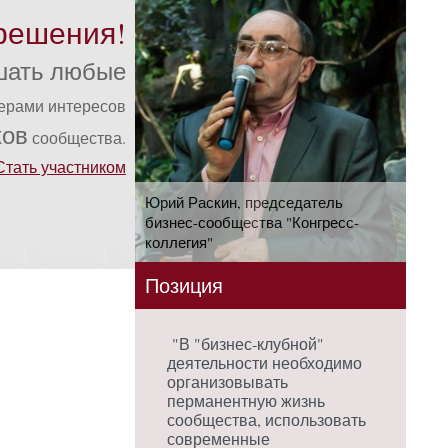
решения!
шать любые
ферами интересов
ков
сообщества.
Стать участником
Юрий Раскин, председатель
бизнес-сообщества "Конгресс-
коллегия"
Позиция
"В "бизнес-клубной"
деятельности необходимо
организовывать
перманентную жизнь
сообщества, использовать
современные