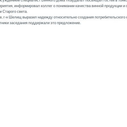
ждением специалист Винного дома «Каудаль» посвящал гостей в тонко
оприятия, информировал коллег о понимании качества винной продукции и
и Старого света.
г-н Шелищ выразил надежду относительно создания потребительского 
тники заседания поддержали это предложение.