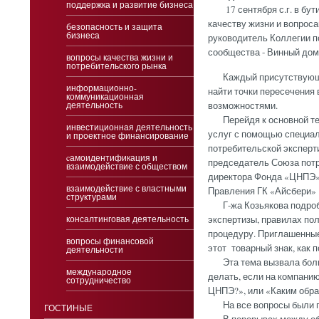
поддержка и развитие бизнеса
17 сентября с.г. в бути
качеству жизни и вопрос
безопасность и защита
бизнеса
руководитель Коллегии п
сообщества - Винный дом
вопросы качества жизни и
потребительского рынка
Каждый присутствующий 
информационно-
найти точки пересечения 
коммуникационная
деятельность
возможностями.
Перейдя к основной теме
инвестиционная деятельность
услуг с помощью специа
и проектное финансирование
потребительской эксперти
cамоидентификация и
председатель Союза потр
взаимодействие с обществом
директора Фонда «ЦНПЭ»,
взаимодействие с властными
Правления ГК «Айсбери» 
структурами
Г-жа Козьякова подробн
консалтинговая деятельность
экспертизы, правилах по
процедуру. Приглашенные
вопросы финансовой
этот товарный знак, как 
деятельности
Эта тема вызвала большо
международное
делать, если на компанию
сотрудничество
ЦНПЭ?», или «Каким обра
На все вопросы были по
ГОСТИНЫЕ