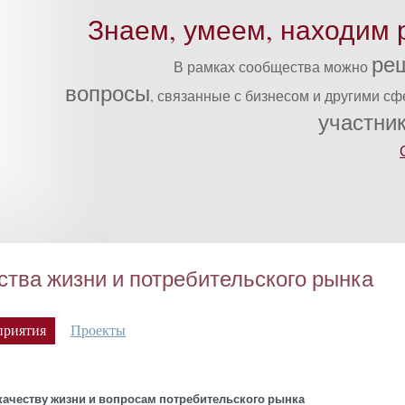
Знаем, умеем, находим 
ре
В рамках сообщества можно
вопросы
, связанные с бизнесом и другими с
участни
ства жизни и потребительского рынка
приятия
Проекты
ка­чес­тву жиз­ни и воп­ро­сам пот­ре­битель­ско­го рын­ка