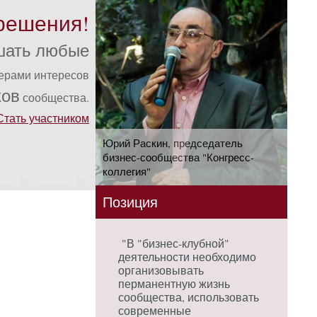
решения!
шать любые
ферами интересов
ков
сообщества.
Стать участником
Юрий Раскин, председатель
бизнес-сообщества "Конгресс-
коллегия"
Позиция
"В "бизнес-клубной"
деятельности необходимо
организовывать
перманентную жизнь
сообщества, использовать
современные