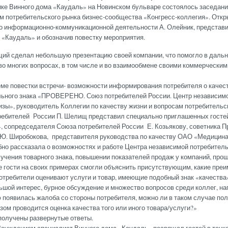
ке Винного дома «Каудаль» на Новинском бульваре состоялось заседани
ам потребительского рынка бизнес-сообщества «Конгресс-коллегия». Отк
о информационно-коммуникационной деятельности А. Олейник, представи
 «Каудаль» и обозначив повестку мероприятия.
сделал небольшую презентацию своей компании, что помогло в даль
во многих вопросах, в том числе и во взаимообмене своими коммерческим
 повестки встречи- возможности информирования потребителя о качест
льного знака «ПРОВЕРЕНО. Союз потребителей России. Центр независим
зы», руководитель Коллегии по качеству жизни и вопросам потребительс
ебителей России П. Шелищ представил специально приглашенных гостей
 сопредседателя Союза потребителей России Е. Козьякову, советника 
Ю. Широбокова, представителя руководства по качеству ОАО «Медицина
о рассказала о возможностях и работе Центра независимой потребител
лучения товарного знака, повышении показателей продаж у компаний, про
 гости на своих примерах смогли объяснить присутствующим, какие пре
потребители оценивают услуги и товар, имеющие подобный знак «качества
й интерес, бурное обсуждение и множество вопросов среди коллег, на
 появилась жалоба со стороны потребителя, можно ли в таком случае пол
зом проводится оценка качества того или иного товара/услуги?»
лучены развернутые ответы.