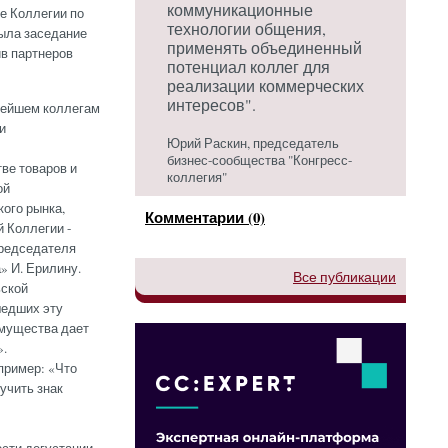
коммуникационные
е Коллегии по
технологии общения,
рыла заседание
применять объединенный
в партнеров
потенциал коллег для
реализации коммерческих
интересов".
нейшем коллегам
и
Юрий Раскин, председатель
бизнес-сообщества "Конгресс-
ве товаров и
коллегия"
ой
кого рынка,
Комментарии (0)
 Коллегии -
Председателя
» И. Ерилину.
Все публикации
ьской
шедших эту
имущества дает
».
пример: «Что
учить знак