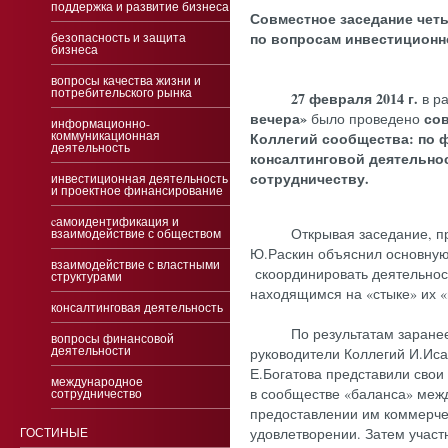
поддержка и развитие бизнеса
Сов­мес­тное за­седа­ние че­т
по воп­ро­сам ин­вести­ци­он­н
безопасность и защита
бизнеса
вопросы качества жизни и
потребительского рынка
27 февраля 2014 г.
в ра
вечера»
со
было проведено
информационно-
коммуникационная
Коллегий сообщества: по 
деятельность
консалтинговой деятельно
сотрудничеству.
инвестиционная деятельность
и проектное финансирование
cамоидентификация и
Открывая заседание, пред
взаимодействие с обществом
Ю.Раскин объяснил основную 
взаимодействие с властными
скоординировать деятельност
структурами
находящимся на «стыке» их 
консалтинговая деятельность
По результатам заранее 
вопросы финансовой
деятельности
руководители Коллегий И.Иса
Е.Богатова представили сво
международное
в сообществе «баланса» межд
сотрудничество
предоставлении им коммерчес
ГОСТИНЫЕ
удовлетворении. Затем участ