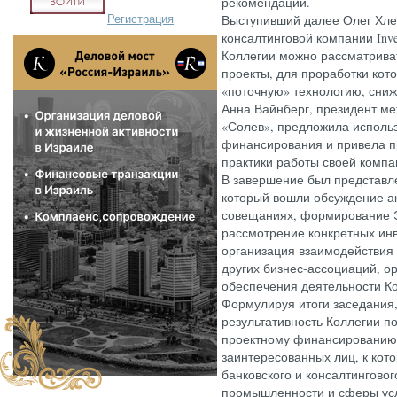
рекомендаций.
Регистрация
Выступивший далее Олег Хле
консалтинговой компании Inven
Коллегии можно рассматрива
проекты, для проработки кот
«поточную» технологию, сни
Анна Вайнберг, президент м
«Солев», предложила использ
финансирования и привела п
практики работы своей компа
В завершение был представле
который вошли обсуждение а
совещаниях, формирование Э
рассмотрение конкретных ин
организация взаимодействия
других бизнес-ассоциаций, 
обеспечения деятельности Ко
Формулируя итоги заседания,
результативность Коллегии п
проектному финансированию б
заинтересованных лиц, к кот
банковского и консалтингово
промышленности и сферы услу