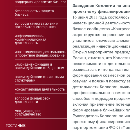
поддержка и развитие бизнеса
За­седа­ние Кол­ле­гии по ин­в
про­ек­тно­му фи­нан­си­рова­
безопасность и защита
бизнеса
16 июня 2011 года состоялос
инвестиционной деятельност
вопросы качества жизни и
потребительского рынка
бизнес-сообщества «Конгресс
акцентируется на решении во
информационно-
коммуникационная
участников, ключевым элемен
деятельность
реализация инвестиционных 
Открыл мероприятие председ
инвестиционная деятельность
и проектное финансирование
Раскин, отметив, что Коллеги
независимости от деятельнос
cамоидентификация и
взаимодействие с обществом
развиваться, и что данная в
формирования совместной ра
взаимодействие с властными
структурами
озвучил и пояснил повестку 
деятельности Коллегии, выяв
консалтинговая деятельность
профессиональных возможнос
способов и подходов продви
вопросы финансовой
деятельности
включая привлечение потенц
формирование ближайших пл
международное
сотрудничество
Руководитель Коллегии по ин
проектному финансированию
ГОСТИНЫЕ
партнер компании ФОК («Фин