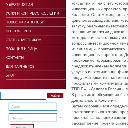
консалтинг»), на счету котор
МЕРОПРИЯТИЯ
инвестиционных проектов, п
УСЛУГИ КОНГРЕСС-КОЛЛЕГИИ
Коллегии. Он отметил, что з
цепочек взаимодействия, кот
НОВОСТИ И АНОНСЫ
запуску реальных инвестицио
ФОТОГАЛЕРЕЯ
заседание коллегии должно со
методологического (выступле
СТАТЬ УЧАСТНИКОМ
вопросу инвестиционной тем
мнениями) и практического 
ПОЗИЦИЯ И ЛИЦА
инвестиционных проектов). Д
КОНТАКТЫ
необходимо формирование эк
предложить членам Коллегии
ДЛЯ ПАРТНЕРОВ
услуг по инвестиционно-фин
БЛОГ
предусматривается налажива
профильными комитетами др
ТПП РФ, «Деловая Россия», М
В результате обсуждения был
деятельности Коллегии.
Затем собравшиеся определ
подготовительного этапа пр
проектов: заполнение заявки,
?
Пароль
рассмотрение проекта Экспе