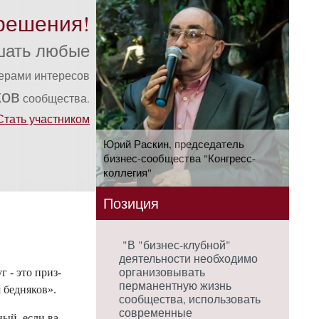
решения!
шать любые
ферами интересов
ков
сообщества.
Стать участником
Юрий Раскин, председатель
бизнес-сообщества "Конгресс-
коллегия"
Позиция
"В "бизнес-клубной"
деятельности необходимо
организовывать
г - это приз­
перманентную жизнь
 бед­ня­ков».
сообщества, использовать
современные
ный, ес­ли ва­