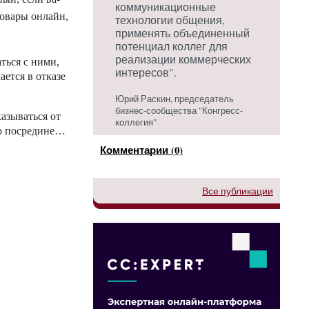
коммуникационные
то­вары он­лайн,
технологии общения,
применять объединенный
потенциал коллег для
реализации коммерческих
ть­ся с ни­ми,
интересов".
ет­ся в от­ка­зе
Юрий Раскин, председатель
бизнес-сообщества "Конгресс-
а­зывать­ся от
коллегия"
то пос­ре­дине…
Комментарии (0)
Все публикации