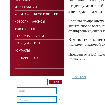
ши де­ти учат­ся он­лайн
МЕРОПРИЯТИЯ
а не в кра­сивом ма­гази
УСЛУГИ КОНГРЕСС-КОЛЛЕГИИ
Ес­ли вы по-преж­не­му 
НОВОСТИ И АНОНСЫ
зна­чит, ско­рее все­го, 
ФОТОГАЛЕРЕЯ
от циф­ро­вых ус­луг в п
СТАТЬ УЧАСТНИКОМ
Вам этот те­зис ка­жет­с
ПОЗИЦИЯ И ЛИЦА
«пло­дов» циф­ро­вой эк
КОНТАКТЫ
Пред­се­датель БС "Кон­
ДЛЯ ПАРТНЕРОВ
Ю. Рас­кин
БЛОГ
←
Весь блог
?
Пароль