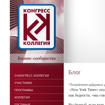
Блог
О КОНГРЕСС-КОЛЛЕГИИ
УЧАСТНИКИ
"Пот­ребле­ние циф­ро­вых у
«New York Times» опуб­
ПРОГРАММЫ
нак бед­ности, «мы го­во
КОЛЛЕГИИ
ГОСТИНЫЕ
Вы бед­ный, ес­ли врач к