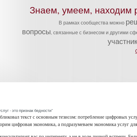
Знаем, умеем, находим 
ре
В рамках сообщества можно
вопросы
, связанные с бизнесом и другими с
участни
с­луг - это приз­нак бед­ности"
ли­ковал текст с ос­новным те­зисом: пот­ребле­ние циф­ро­вых ус­лу
рим циф­ро­вая эко­номи­ка, а под­ра­зуме­ва­ем эко­номи­ка ус­луг для
он­суль­ти­ру­ет вас по ин­терне­ту, а не в хо­де лич­ной встре­чи. Бед­