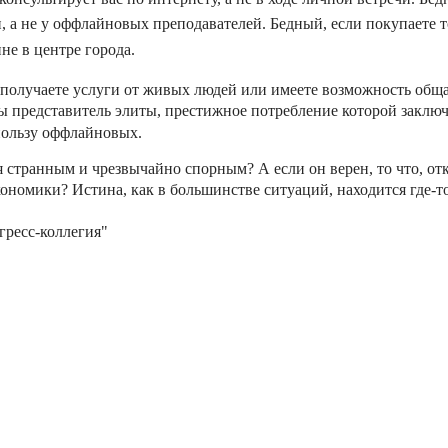
, а не у оф­флай­но­вых пре­пода­вате­лей. Бед­ный, ес­ли по­купа­ете 
­не в цен­тре го­рода.
по­луча­ете ус­лу­ги от жи­вых лю­дей или име­ете воз­можность об­ща
вы пред­ста­витель эли­ты, прес­тижное пот­ребле­ние ко­торой зак­лю­ча­
оль­зу оф­флай­но­вых.
я стран­ным и чрез­вы­чай­но спор­ным? А ес­ли он ве­рен, то что, от­к
о­номи­ки? Ис­ти­на, как в боль­шинс­тве си­ту­аций, на­ходит­ся где-
гресс-кол­ле­гия"