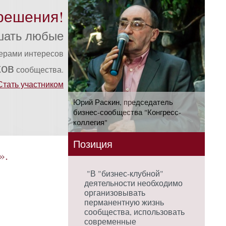
решения!
шать любые
ферами интересов
ков
сообщества.
Стать участником
Юрий Раскин, председатель
бизнес-сообщества "Конгресс-
коллегия"
Позиция
».
"В "бизнес-клубной"
деятельности необходимо
организовывать
перманентную жизнь
сообщества, использовать
современные