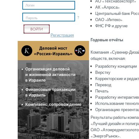
АО «Техснабэкспорт»
АК «Алроса»
Центральный банк Рос
?
Пароль
ОАО «Интеко»
ФНС РФ и другие
Регистрация
Годовые отчёты
Компания «Сувенир-Дизай
обществ, включая:
Разработку концепции
Верстку
Корректорские и редак
Перевод
Печать
Разработку интерактив
Использование технол
Организацию презентац
Результаты работы компа
«Лучший дизайн и полигр
ОАО «Атомредметзолото» 
«ЭнергоРынок».