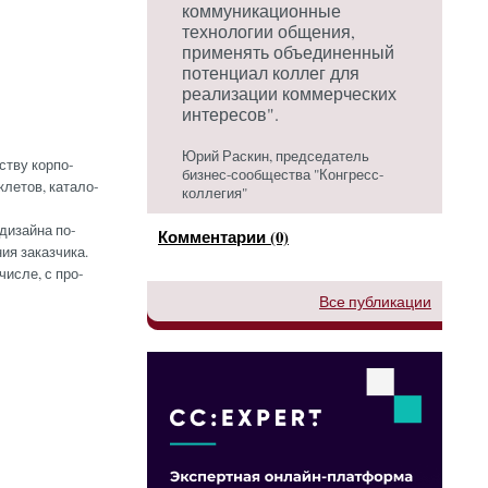
коммуникационные
технологии общения,
применять объединенный
потенциал коллег для
реализации коммерческих
интересов".
Юрий Раскин, председатель
с­тву кор­по­
бизнес-сообщества "Конгресс-
­ле­тов, ка­тало­
коллегия"
ди­зай­на по­
Комментарии (0)
я за­каз­чи­ка.
чис­ле, с про­
Все публикации