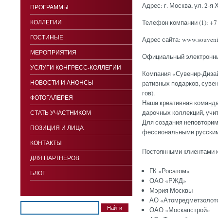
Адрес:
г. Мос­ква, ул. 2-я 
ПРОГРАММЫ
КОЛЛЕГИИ
Телефон компании (1):
+7
ГОСТИНЫЕ
Адрес сайта:
www.souvenir
МЕРОПРИЯТИЯ
Официальный электронны
УСЛУГИ КОНГРЕСС-КОЛЛЕГИИ
Ком­па­ния «Су­венир-Ди­зайн
НОВОСТИ И АНОНСЫ
ратив­ных по­дар­ков, су­вен
гов).
ФОТОГАЛЕРЕЯ
На­ша кре­атив­ная ко­ман­да
дароч­ных кол­лекций, учи­ты
СТАТЬ УЧАСТНИКОМ
Для соз­да­ния не­пов­то­рим
ПОЗИЦИЯ И ЛИЦА
фес­си­ональ­ны­ми рус­ски­
КОНТАКТЫ
Пос­то­ян­ны­ми кли­ен­та­ми 
ДЛЯ ПАРТНЕРОВ
ГК «Росатом»
БЛОГ
ОАО «РЖД»
Мэрия Москвы
АО «Атомредметзолот
ОАО «Москапстрой»