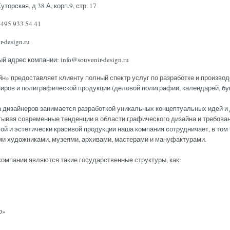
Ху­тор­ская, д 38 А, корп.9, стр. 17
 495 933 54 41
-design.ru
й адрес компании:
info@souvenir-design.ru
» пре­дос­тавля­ет кли­ен­ту пол­ный спектр ус­луг по раз­ра­бот­ке и про­из­вод
и­ров и по­лиг­ра­фичес­кой про­дук­ции (де­ловой по­лиг­ра­фии, ка­лен­да­рей, бук
 ди­зай­не­ров за­нима­ет­ся раз­ра­бот­кой уни­каль­ных кон­цепту­аль­ных идей и 
вая сов­ре­мен­ные тен­денции в об­ласти гра­фичес­ко­го ди­зай­на и тре­бова­ни
ой и эс­те­тичес­ки кра­сивой про­дук­ции на­ша ком­па­ния сот­рудни­ча­ет, в том 
ми ху­дож­ни­ками, му­зе­ями, ар­хи­вами, мас­те­рами и ма­нуфак­ту­рами.
ком­па­нии яв­ля­ют­ся та­кие го­сударс­твен­ные струк­ту­ры, как:
о»