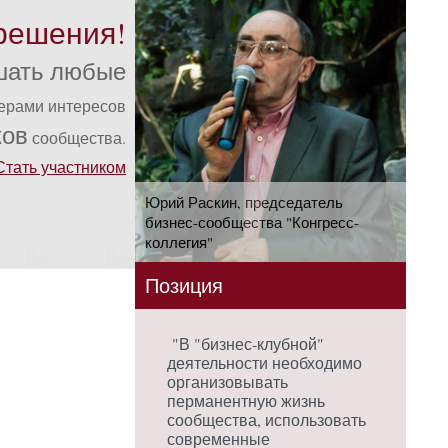
решения!
шать любые
ферами интересов
ков
сообщества.
Стать участником
Юрий Раскин, председатель
бизнес-сообщества "Конгресс-
коллегия"
Позиция
"В "бизнес-клубной"
деятельности необходимо
организовывать
перманентную жизнь
сообщества, использовать
современные