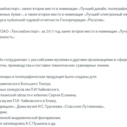
набэкспорт» занял второе место в номинации «Лучший дизайн, полиграфия
енных бумаг», а также второе место в номинации «Лучший электронный (и
урсе публичной годовой отчётности Госкорпорации «Росатом».
 ОАО «Техснабэкспорт» за 2013 год занял второе место в номинации «Луч
енность»
н сотрудничает с российскими музеями и другими организациями в сфере
отки, производства и поставке тематических сувенирных линеек.
ениры и полиграфическая продукция были созданы для:
емического Большого Театра,
ных конкурсов им.П.И.Чайковского,
Рязанской области к юбилею Сергея Есенина,
-музея П.И. Чайковского в Клину,
рицыно», Дома-музея И.С.Тургенева «Спасское-Лутовинова»,
рии,
венной академической филармонии,
я-заповедника А.С.Пушкина и др.