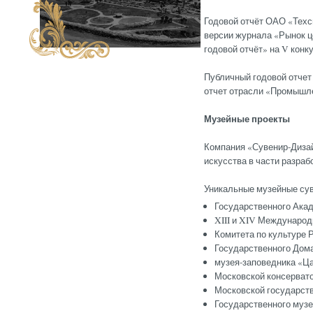
Годовой отчёт ОАО «Техс
версии журнала «Рынок ц
годовой отчёт» на V конк
Публичный годовой отчет
отчет отрасли «Промышл
Музейные проекты
Компания «Сувенир-Дизай
искусства в части разраб
Уникальные музейные сув
Государственного Акад
XIII и XIV Международ
Комитета по культуре 
Государственного Дома
музея-заповедника «Ца
Московской консервато
Московской государст
Государственного музе