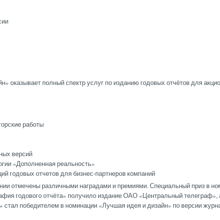
сии
н» оказывает полный спектр услуг по изданию годовых отчётов для акци
торские работы
ных версий
огии «Дополненная реальность»
ий годовых отчетов для бизнес-партнеров компаний
нии отмечены различными наградами и премиями. Специальный приз в н
афия годового отчёта» получило издание ОАО «Центральный телеграф», а
стал победителем в номинации «Лучшая идея и дизайн» по версии журн