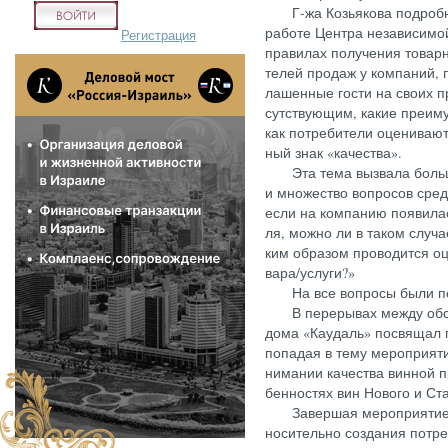
Г-жа Козь­яко­ва под­робно 
ра­боте Цен­тра не­зави­симой
Регистрация
пра­вилах по­луче­ния то­вар­н
телей про­даж у ком­па­ний, 
ла­шен­ные гос­ти на сво­их 
сутс­тву­ющим, ка­кие пре­иму
как пот­ре­бите­ли оце­нива­ю
ный знак «ка­чес­тва».
Эта те­ма выз­ва­ла боль­шо
и мно­жес­тво воп­ро­сов сре­
ес­ли на ком­па­нию по­яви­ла
ля, мож­но ли в та­ком слу­ч
ким об­ра­зом про­водит­ся оце
вара/ус­лу­ги?»
На все воп­ро­сы бы­ли по­л
В пе­реры­вах меж­ду об­суж
до­ма «Ка­удаль» пос­вя­щал го
по­падая в те­му ме­роп­ри­я
нима­нии ка­чес­тва вин­ной п
бен­ностях вин Но­вого и Ста­
За­вер­шая ме­роп­ри­ятие, 
но­ситель­но соз­да­ния пот­ре