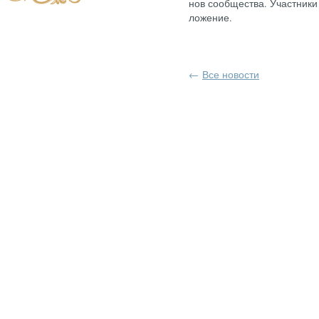
нов со­об­щес­тва. Учас­тни­к
ло­жение.
←
Все новости