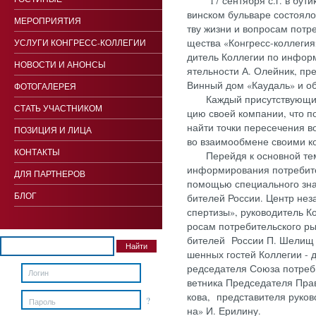
17 сен­тября с.г. в бу­тике
вин­ском буль­ва­ре сос­то­яло
МЕРОПРИЯТИЯ
тву жиз­ни и воп­ро­сам пот­ре
щес­тва «Кон­гресс-кол­ле­гия
УСЛУГИ КОНГРЕСС-КОЛЛЕГИИ
дитель Кол­ле­гии по ин­форма
НОВОСТИ И АНОНСЫ
ятель­нос­ти А. Олей­ник, пред
Вин­ный дом «Ка­удаль» и обоз
ФОТОГАЛЕРЕЯ
Каж­дый при­сутс­тву­ющий 
СТАТЬ УЧАСТНИКОМ
цию сво­ей ком­па­нии, что по
най­ти точ­ки пе­ресе­чения в
ПОЗИЦИЯ И ЛИЦА
во вза­имо­об­ме­не сво­ими к
КОНТАКТЫ
Пе­рей­дя к ос­новной те­ме
ин­форми­рова­ния пот­ре­бите­
ДЛЯ ПАРТНЕРОВ
по­мощью спе­ци­аль­но­го зн
БЛОГ
бите­лей Рос­сии. Центр не­з
спер­ти­зы», ру­ково­дитель Ко
ро­сам пот­ре­битель­ско­го р
бите­лей Рос­сии П. Ше­лищ п
шен­ных гос­тей Кол­ле­гии -
редсе­дате­ля Со­юза пот­ре­б
вет­ни­ка Пред­се­дате­ля Пр
кова, пред­ста­вите­ля ру­ков
?
Пароль
на» И. Ери­лину.