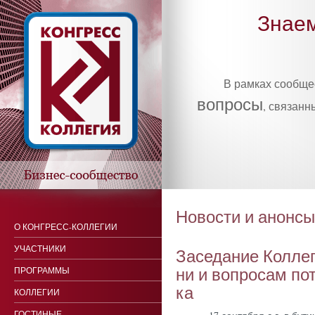
Знаем
В рамках сообщ
вопросы
, связанн
Новости и анонсы
О КОНГРЕСС-КОЛЛЕГИИ
УЧАСТНИКИ
За­седа­ние Кол­ле­
ни и воп­ро­сам пот
ПРОГРАММЫ
ка
КОЛЛЕГИИ
ГОСТИНЫЕ