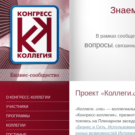
Знаем
В рамках сообщ
вопросы
, связанн
Проект «Коллеги.
О КОНГРЕСС-КОЛЛЕГИИ
УЧАСТНИКИ
«Кол­ле­ги. com» — кол­ле­ги­аль
«Кон­гресс-кол­ле­гия», пре­зен­
ПРОГРАММЫ
то­ялись на Пле­нар­ном за­седа­
КОЛЛЕГИИ
«Биз­нес и Сеть. Ис­поль­зо­ван
он­ных воз­можнос­тей Ин­те­рен
ГОСТИНЫЕ