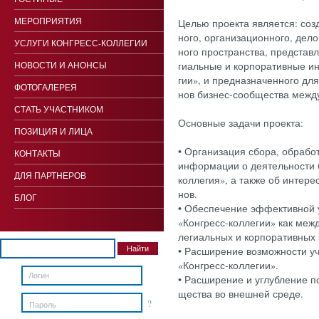
МЕРОПРИЯТИЯ
Целью про­ек­та яв­ля­ет­ся: соз
но­го, ор­га­низа­ци­он­но­го, де­
УСЛУГИ КОНГРЕСС-КОЛЛЕГИИ
но­го прос­транс­тва, пред­став­
НОВОСТИ И АНОНСЫ
ги­аль­ные и кор­по­ратив­ные ин
гии», и пред­назна­чен­но­го дл
ФОТОГАЛЕРЕЯ
нов биз­нес-со­об­щес­тва меж­
СТАТЬ УЧАСТНИКОМ
Ос­новные за­дачи про­ек­та:
ПОЗИЦИЯ И ЛИЦА
• Ор­га­низа­ция сбо­ра, об­ра­б
КОНТАКТЫ
ин­форма­ции о де­ятель­нос­ти 
ДЛЯ ПАРТНЕРОВ
кол­ле­гия», а так­же об ин­те­ре
нов.
БЛОГ
• Обес­пе­чение эф­фектив­ной 
«Кон­гресс-кол­ле­гии» как меж­
ле­ги­аль­ных и кор­по­ратив­ных 
• Рас­ши­рение воз­можнос­ти уча
«Кон­гресс-кол­ле­гии».
• Рас­ши­рение и уг­лубле­ние по
щес­тва во внеш­ней сре­де.
?
Пароль