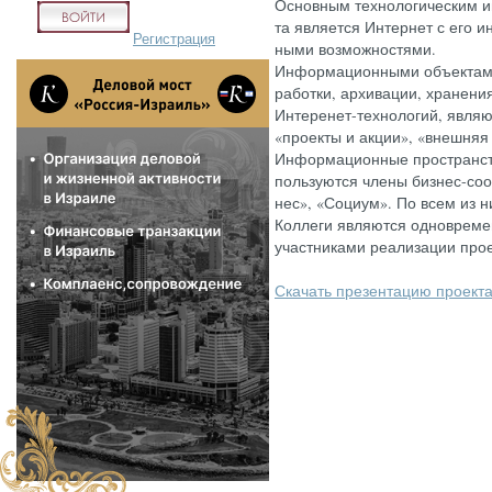
Ос­новным тех­но­логи­чес­ким и
та яв­ля­ет­ся Ин­тернет с его и
Регистрация
ны­ми воз­можнос­тя­ми.
Ин­форма­ци­он­ны­ми объ­ек­та­
ра­бот­ки, ар­хи­вации, хра­не
Ин­те­ренет-тех­но­логий, яв­ля­ю
«про­ек­ты и ак­ции», «внеш­няя
Ин­форма­ци­он­ные прос­транс­т
поль­зу­ют­ся чле­ны биз­нес-со­
нес», «Со­ци­ум». По всем из ни
Кол­ле­ги яв­ля­ют­ся од­новре­м
учас­тни­ками ре­али­зации про­е
Ска­чать пре­зен­та­цию про­ек­т