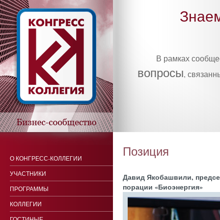
Знаем
В рамках сообщ
вопросы
, связанн
Позиция
О КОНГРЕСС-КОЛЛЕГИИ
УЧАСТНИКИ
Да­вид Яко­баш­ви­ли, пред­се
по­рации «Би­оэнер­гия»
ПРОГРАММЫ
КОЛЛЕГИИ
ГОСТИНЫЕ