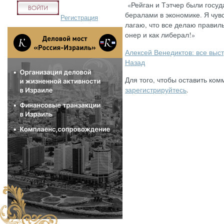
«Рей­ган и Тэт­чер бы­ли го­су
бера­лами в эко­номи­ке. Я чувс
Регистрация
лагаю, что все де­лаю пра­виль­
онер и как ли­берал!»
Алексей Венедиктов: все выс
Назад
Для того, чтобы оставить ком
зарегистрируйтесь
.