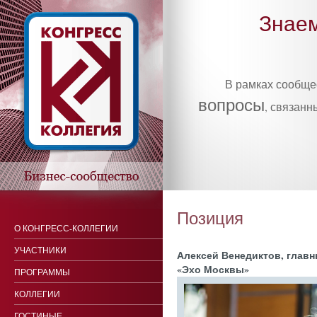
Знаем
В рамках сообщ
вопросы
, связанн
Позиция
О КОНГРЕСС-КОЛЛЕГИИ
УЧАСТНИКИ
Алек­сей Ве­недик­тов, глав­н
«Эхо Мос­квы»
ПРОГРАММЫ
КОЛЛЕГИИ
ГОСТИНЫЕ