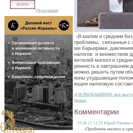
Регистрация
«В ма­лом и сред­нем биз­
проб­ле­мы, свя­зан­ные с ж
ми барь­ера­ми, дав­ле­ни­е
на­логов и мно­жес­твом др
вите­лей ма­лого и сред­не­г
рен­ность в зав­траш­нем д
можно, ре­шить пу­тем объ­
коны ухуд­ша­ющие по­ложе­
ющие на­лого­вую сос­тав
Д.М.ЯКОБАШВИЛИ: все выст
Назад
Комментарии
15.08.13 11:25
Юрий Раскин н
«Проблема малого и сре