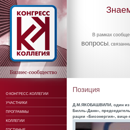
Знаем
В рамках сообщ
вопросы
, связанн
Позиция
О КОНГРЕСС-КОЛЛЕГИИ
УЧАСТНИКИ
Д.М.ЯКО­БАШ­ВИ­ЛИ, один из 
Билль-Данн», пред­се­датель 
ПРОГРАММЫ
рации «Би­оэнер­гия», ви­це
КОЛЛЕГИИ
ГОСТИНЫЕ