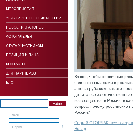
МЕРОПРИЯТИЯ
УСЛУГИ КОНГРЕСС-КОЛЛЕГИИ
НОВОСТИ И АНОНСЫ
ФОТОГАЛЕРЕЯ
СТАТЬ УЧАСТНИКОМ
ПОЗИЦИЯ И ЛИЦА
КОНТАКТЫ
ДЛЯ ПАРТНЕРОВ
Важ­но, что­бы пер­вичные раз­
яв­ля­ют­ся вкла­дами в ре­аль­н
БЛОГ
а не за ру­бежом, как это про­и
дит это все за оте­чес­твен­ные
воз­вра­ща­ют­ся в Рос­сию в ка­
воп­рос: по­чему рос­сий­ские не
Рос­сии?
Сергей СТОРЧАК: все выступ
?
Пароль
Назад