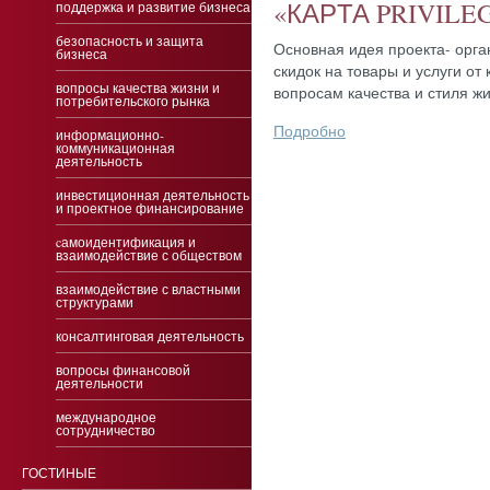
«КАР­ТА PRIVILE
поддержка и развитие бизнеса
безопасность и защита
Ос­новная идея про­ек­та- ор­га
бизнеса
ски­док на то­вары и ус­лу­ги от 
вопросы качества жизни и
воп­ро­сам ка­чес­тва и сти­ля жи
потребительского рынка
Подробно
информационно-
коммуникационная
деятельность
инвестиционная деятельность
и проектное финансирование
cамоидентификация и
взаимодействие с обществом
взаимодействие с властными
структурами
консалтинговая деятельность
вопросы финансовой
деятельности
международное
сотрудничество
ГОСТИНЫЕ