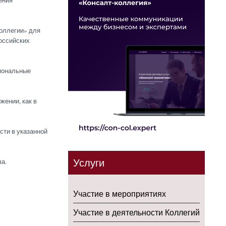
ения
оллегии» для
оссийских
иональные
жении, как в
сти в указанной
Услуги
а.
Участие в мероприятиях
Участие в деятельности Коллегий