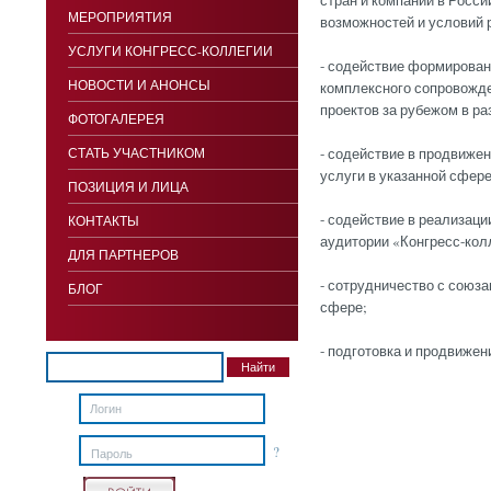
стран и компаний в Росси
МЕРОПРИЯТИЯ
возможностей и условий 
УСЛУГИ КОНГРЕСС-КОЛЛЕГИИ
- содействие формирован
НОВОСТИ И АНОНСЫ
комплексного сопровожде
проектов за рубежом в р
ФОТОГАЛЕРЕЯ
СТАТЬ УЧАСТНИКОМ
- содействие в продвиж
услуги в указанной сфер
ПОЗИЦИЯ И ЛИЦА
- содействие в реализаци
КОНТАКТЫ
аудитории «Конгресс-колле
ДЛЯ ПАРТНЕРОВ
- сотрудничество с союз
БЛОГ
сфере;
- подготовка и продвиже
?
Пароль