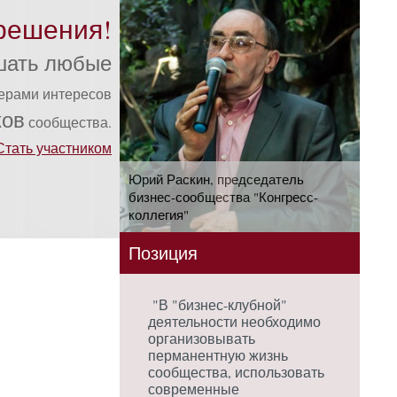
решения!
шать любые
ферами интересов
ков
сообщества.
Стать участником
Юрий Раскин, председатель
бизнес-сообщества "Конгресс-
коллегия"
Позиция
"В "бизнес-клубной"
деятельности необходимо
организовывать
перманентную жизнь
сообщества, использовать
современные