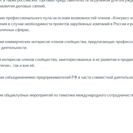
и, а также российских торговых представительств за рубежом для обсужд
развития деловых связей;
ию профессионального пула на основе возможностей членов «Конгресс-к
ния в случае необходимости проектов зарубежных компаний в России и р
азличных сферах;
ении коммерческих интересов членов сообщества, предлагающих професс
е деятельности;
и интересов членов сообщества, заинтересованных в их развитии и продви
гии», так и вне её;
ами (объединениями) предпринимателей РФ в части совместной деятельно
ние общеклубных мероприятий по тематике международного сотрудничеств