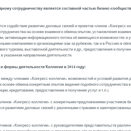
дному сотрудничеству является составной частью бизнес-сообществ
тся содействие развитию деловых связей и проектов членов «Конгресс-ко
трудничества на основе взаимного обмена опытом, установления взаимны
и, активизации информационного потока об имеющихся возможностях и 
ными компаниями и организациями (как за рубежом, так и в России) в обл
вого туризма, выставочной деятельности и др., предоставления и получе
в указанном направлении деятельности.
и формы деятельности Коллегии в 2014 году:
й между членами «Конгресс-коллегии» возможностей и условий развития 
а основе обмена конкретным опытом ведения подобного сотрудничества 
ции, кредитование, предоставление и получение услуг и т.п.);
 членов «Конгресс-коллегии» с конкретными предложениями участников би
я развитием деловых связей с различными странами и заинтересованных
астников «Конгресс-коллегии» с руководителями представительств разли