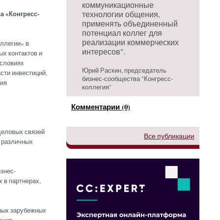
коммуникационные
а «Конгресс-
технологии общения,
применять объединенный
потенциал коллег для
реализации коммерческих
ллегии» в
интересов".
х контактов и
условиях
Юрий Раскин, председатель
асти инвестиций,
бизнес-сообщества "Конгресс-
ния
коллегия"
Комментарии (0)
деловых связей
Все публикации
в различных
знес-
 в партнерах,
чных зарубежных