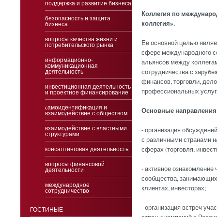
поддержка и развитие бизнеса
Коллегия по междунаро
безопасность и защита
коллегия».
бизнеса
вопросы качества жизни и
Ее основной целью являе
потребительского рынка
сфере международного со
информационно-
альянсов между коллегам
коммуникационная
деятельность
сотрудничества с зарубеж
финансов, торговли, дело
инвестиционная деятельность
профессиональных услуг 
и проектное финансирование
cамоидентификация и
Основные направления 
взаимодействие с обществом
взаимодействие с властными
- организация обсуждени
структурами
с различными странами н
консалтинговая деятельность
сферах (торговля, инвести
вопросы финансовой
- активное ознакомление
деятельности
сообщества, занимающихс
международное
клиентах, инвесторах;
сотрудничество
- организация встреч уч
ГОСТИНЫЕ