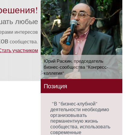
решения!
шать любые
ферами интересов
ков
сообщества.
Стать участником
Юрий Раскин, председатель
бизнес-сообщества "Конгресс-
коллегия"
Позиция
"В "бизнес-клубной"
деятельности необходимо
организовывать
перманентную жизнь
сообщества, использовать
современные