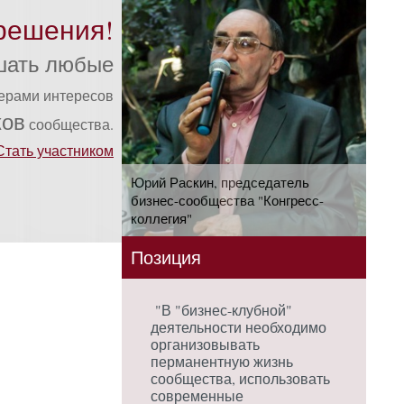
решения!
шать любые
ферами интересов
ков
сообщества.
Стать участником
Юрий Раскин, председатель
бизнес-сообщества "Конгресс-
коллегия"
Позиция
"В "бизнес-клубной"
деятельности необходимо
организовывать
перманентную жизнь
сообщества, использовать
современные