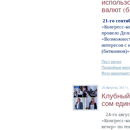
ис­поль­з
валют (би
21-го сентяб
«Конгресс-к
провело Дело
«
Возможност
интересов с 
(биткоинов)»
Пост-релиз
Подробные мат
Фото мероприят
28 Августа, 2017 г.
Клуб­ный 
сом еди
24-го авгу
«Конгресс-к
вечер» по т