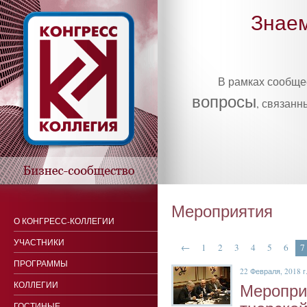
Знаем
В рамках сообщ
вопросы
, связанн
Мероприятия
О КОНГРЕСС-КОЛЛЕГИИ
УЧАСТНИКИ
←
1
2
3
4
5
6
7
ПРОГРАММЫ
22 Февраля, 2018 г
КОЛЛЕГИИ
Ме­роп­ри
ГОСТИНЫЕ