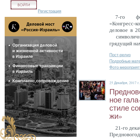
Регистрация
7-го фе
«Конгресс-к
деловое в 2
символичн
грядущий нам
Пост-релиз
Подробные мат
Фото мероприят
25 Декабря, 2017 г.
Пред­но­в
ное га­ла
сти­ле со­
жи»
21-го дека
Предновогод