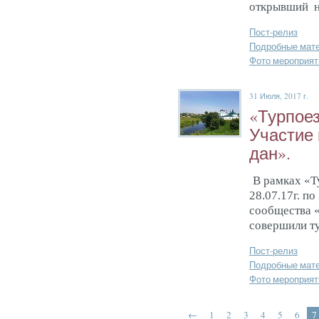
открывший н
Пост-релиз
Подробные мат
Фото мероприят
31 Июля, 2017 г.
«Тур­по­е
Учас­тие 
дан».
В рамках «Т
28.07.17г. по
сообщества 
совершили ту
Пост-релиз
Подробные мат
Фото мероприят
←
1
2
3
4
5
6
7