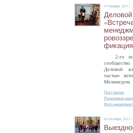
07 Ноября, 2017 г.
Де­ловой
«Встре­ч
ме­нед­жм
ровоз­зре
фика­ция,
2-го н
сообщество 
Деловой кл
частью кот
Меламедом.
Пост-релиз
Подробные мат
Фото мероприят
09 Октября, 2017 г.
Вы­ез­дно