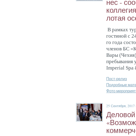
нес - со­
кол­ле­ги
лотая ос
В рамках ту
гостиной с 2
го года сост
членов БС «К
Вары (Чехия
пребывания у
Imperial
Spa
Пост-релиз
Подробные мат
Фото мероприят
25 Сентября, 2017 
Де­ловой
«Воз­мож
ком­мерче