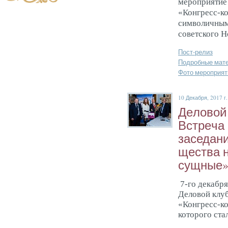
мероприятие
«Конгресс-ко
символичным
советского Н
Пост-релиз
Подробные мат
Фото мероприят
10 Декабря, 2017 г.
Де­ловой
Встре­ча
за­седа­н
щес­тва н
сущ­ные
7-го декабря
Деловой клу
«Конгресс-к
которого ста