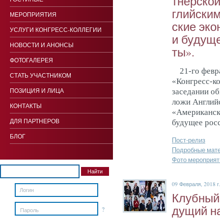
тнерской
глий­ски
МЕРОПРИЯТИЯ
ские эко­
УСЛУГИ КОНГРЕСС-КОЛЛЕГИИ
и бу­дуще
НОВОСТИ И АНОНСЫ
ты».
ФОТОГАЛЕРЕЯ
21-го февр
СТАТЬ УЧАСТНИКОМ
«Конгресс-ко
ПОЗИЦИЯ И ЛИЦА
заседании о
ложи Английс
КОНТАКТЫ
«Американск
ДЛЯ ПАРТНЕРОВ
будущее росс
БЛОГ
Пост-релиз
Подробные мат
Фото мероприят
09 Февраля, 2018 г
Клуб­ный 
дущий на
?
Пароль