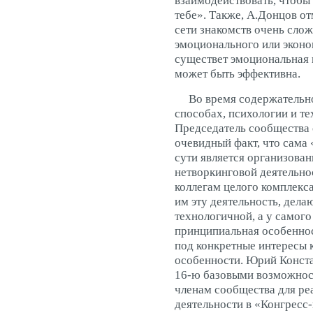
взаимодействовать, чтобы
тебе». Также, А.Донцов от
сети знакомств очень сло
эмоционального или эконо
существет эмоциональная п
может быть эффективна.
Во время содержательног
способах, психологии и т
Председатель сообщества 
очевидный факт, что сама 
сути является организова
нетворкинговой деятельно
коллегам целого комплекс
им эту деятельность, дел
технологичной, а у самог
принципиальная особеннос
под конкретные интересы 
особенности. Юрий Конста
16-ю базовыми возможнос
членам сообщества для ре
деятельности в «Конгресс