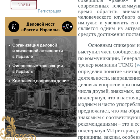
совершила «рывок» в н
современных телекоммун
Регистрация
время обратить вниман
человеческого клубного 
импульс и увеличить его 
является одним из акту
средств достижения поста
Основным спикером и м
выступил член сообщества
по коммуникации, Генера
тренер компании
TCMG
(
определил понятие «нетво
деятельности, направленн
деловых вопросов при пом
числа друзей, знакомых, кол
подчеркнул, что в настоящ
модным и часто употребл
предполагает, что мы обр
знакомым с соответствую
рекомендациями – это и ес
подчеркнул М.Григорян, у
принципы, законы, особенн