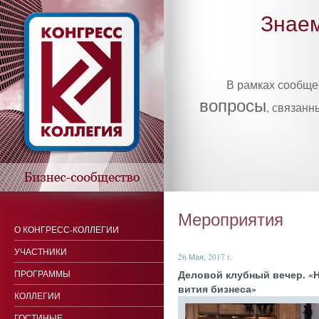
Знаем
В рамках сообщ
вопросы
, связанн
Мероприятия
О КОНГРЕСС-КОЛЛЕГИИ
УЧАСТНИКИ
26 Мая, 2017 г.
Де­ловой клуб­ный ве­чер. «Н
ПРОГРАММЫ
ви­тия биз­не­са»
КОЛЛЕГИИ
ГОСТИНЫЕ