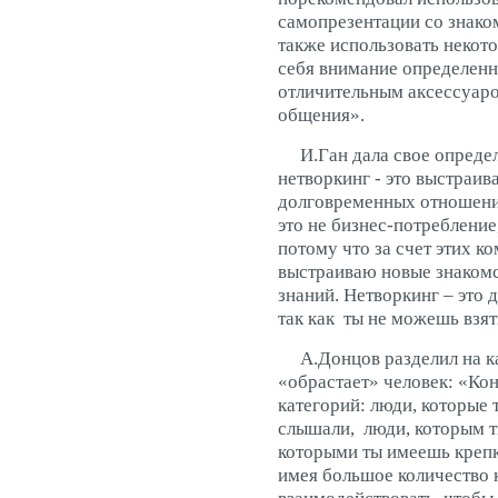
самопрезентации со знако
также использовать некот
себя внимание определен
отличительным аксессуаро
общения».
И.Ган дала свое определ
нетворкинг - это выстраив
долговременных отношени
это не бизнес-потребление
потому что за счет этих к
выстраиваю новые знакомс
знаний. Нетворкинг – это 
так как ты не можешь взят
А.Донцов разделил на ка
«обрастает» человек: «Кон
категорий: люди, которые т
слышали, люди, которым т
которыми ты имеешь крепк
имея большое количество 