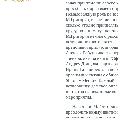
задач при помощи своего 
просьба, которая имеет о
Немаловажную роль во вза
М.Григорян, играет личн
сколько угодно причислят
кругу, но они могут нас т
М.Григорян немного расск
нетворкинга, которая отли
представил присутствующи
Алексея Бабушкина, экспер
тренера, автора книги "Э
Андрея Донцова, партнер
Ирину Ган, директора по 
органами и связям с обще
Shkulev Media». Каждый и
нетворкингу дал свое опр
и ответил на некоторые в
мероприятия.
На вопрос М.Григоряна,
преодолеть коммуникатив
порекомендовал использов