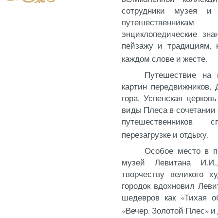
сотрудники музея и 
путешественник
энциклопедические зна
пейзажу и традициям, 
каждом слове и жесте.
Путешествие на к
картин передвижников,
гора, Успенская церко
виды Плеса в сочетани
путешественников сп
перезагрузке и отдыху.
Особое место в по
музей Левитана И.И
творчеству великого х
городок вдохновил Леви
шедевров как «Тихая о
«Вечер. Золотой Плес» и 