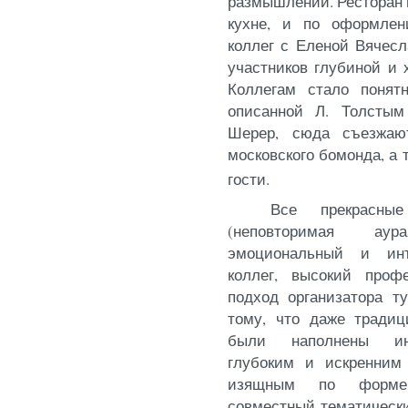
размышлений. Ресторан 
кухне, и по оформлен
коллег с Еленой Вячесл
участников глубиной и 
Коллегам стало понятн
описанной Л. Толстым
Шерер, сюда съезжают
московского бомонда, а
гости.
Все прекрасные
(неповторимая ау
эмоциональный и инт
коллег, высокий проф
подход организатора т
тому, что даже традиц
были наполнены ин
глубоким и искренним
изящным по форме.
совместный тематическ