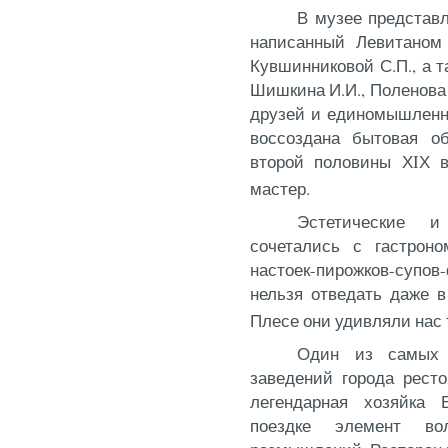
В музее представл
написанный Левитаном 
Кувшинниковой С.П., а т
Шишкина И.И., Поленова 
друзей и единомышленн
воссоздана бытовая об
второй половины Х
I
Х в
мастер.
Эстетические и
сочетались с гастроно
настоек-пирожков-суп
нельзя отведать даже в
Плесе они удивляли нас т
Один из самых 
заведений города рест
легендарная хозяйка 
поездке элемент в