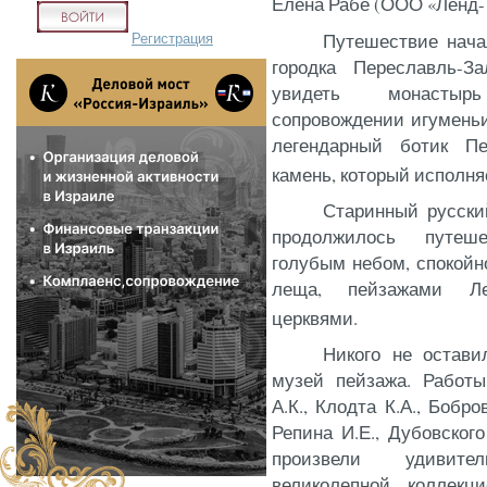
Елена Рабе (ООО «Ленд-Т
Регистрация
Путешествие нача
городка Переславль-Зал
увидеть монастырь
сопровождении игумень
легендарный ботик П
камень, который исполня
Старинный русски
продолжилось путеше
голубым небом, спокойн
леща, пейзажами Л
церквями.
Никого не остав
музей пейзажа. Работы
А.К., Клодта К.А., Бобр
Репина И.Е., Дубовског
произвели удивит
великолепной коллек