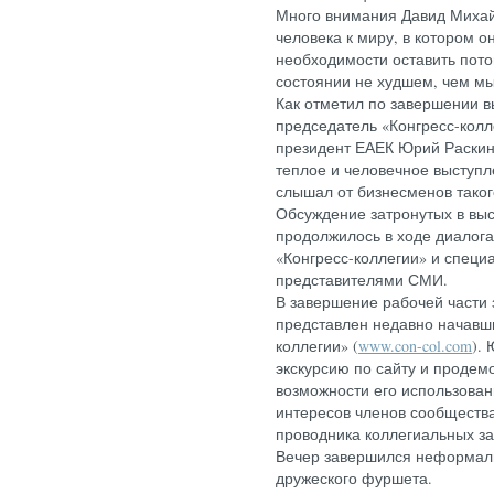
Много внимания Давид Миха
человека к миру, в котором о
необходимости оставить пот
состоянии не худшем, чем мы
Как отметил по завершении 
председатель «Конгресс-колл
президент ЕАЕК Юрий Раскин
теплое и человечное выступл
слышал от бизнесменов таког
Обсуждение затронутых в выс
продолжилось в ходе диалог
«Конгресс-коллегии» и спец
представителями СМИ.
В завершение рабочей части
представлен недавно начавши
коллегии» (
www
.con-col.com
).
экскурсию по сайту и продем
возможности его использован
интересов членов сообщества
проводника коллегиальных за
Вечер завершился неформал
дружеского фуршета.