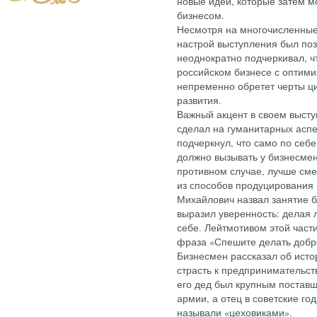
новые идеи, которые затем м
бизнесом.
Несмотря на многочисленные
настрой выступления был по
неоднократно подчеркивал, ч
российском бизнесе с оптимиз
непременно обретет черты ц
развития.
Важный акцент в своем выст
сделал на гуманитарных аспе
подчеркнул, что само по себ
должно вызывать у бизнесме
противном случае, лучше см
из способов продуцирования
Михайлович назвал занятие б
выразил уверенность: делая 
себе. Лейтмотивом этой части
фраза «Спешите делать добр
Бизнесмен рассказал об истор
страсть к предпринимательст
его дед был крупным поставщ
армии, а отец в советские год
называли «цеховиками».