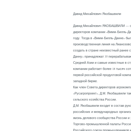
Давид Михайлович Якобашвили
Давид Михайлович ЯКОБАШВИЛИ — оди
директоров компании «Вимм-Билль-Дан
году. Тогда в «Вимм-Билль-Данне» был
производственная линия на Лианозов
создать в стране неизвестный ранее 
Данну» принадлежат 35 перерабатыва
Средней Азии и самые известные в ст
компании работает более 18 тысяч со
первой российской продуктовой компа
западной бирже.
Как член Совета директоров агрокомпл
«Русагропроект», Д.М. Якобашвили та
сельского хозяйства России.
Д.М. Якобашвили входит в состав рук
российских и международных организ
жизнь делового сообщества России и
Торгово-промышленной палаты Росси
Российского союза промышленников и