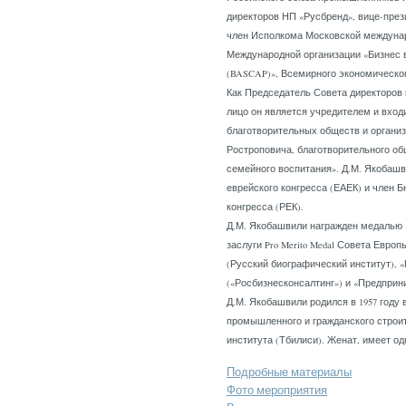
директоров НП «Русбренд», вице-през
член Исполкома Московской междунар
Международной организации «Бизнес в
(BASCAP)», Всемирного экономическо
Как Председатель Совета директоров 
лицо он является учредителем и вход
благотворительных обществ и органи
Ростроповича, благотворительного об
семейного воспитания». Д.М. Якобашв
еврейского конгресса (ЕАЕК) и член 
конгресса (РЕК).
Д.М. Якобашвили награжден медалью 
заслуги Pro Merito Medal Совета Европ
(Русский биографический институт), «
(«Росбизнесконсалтинг») и «Предприни
Д.М. Якобашвили родился в 1957 году 
промышленного и гражданского строит
института (Тбилиси). Женат, имеет од
Подробные материалы
Фото мероприятия