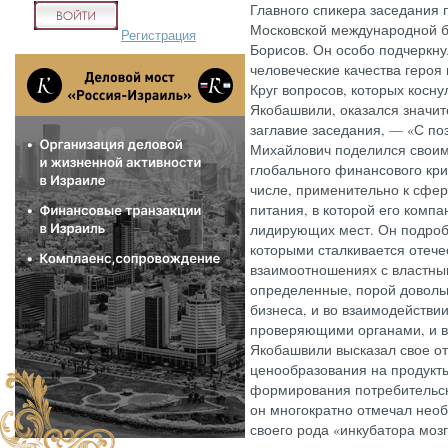
Главного спикера заседания 
Московской международной б
Регистрация
Борисов. Он особо подчеркну
человеческие качества героя 
Круг вопросов, которых косн
Якобашвили, оказался значи
заглавие заседания, — «С по
Михайлович поделился своим
глобального финансового криз
числе, применительно к сфер
питания, в которой его компа
лидирующих мест. Он подробн
которыми сталкивается отече
взаимоотношениях с властны
определенные, порой доволь
бизнеса, и во взаимодействи
проверяющими органами, и в
Якобашвили высказал свое о
ценообразования на продукты
формирования потребительск
он многократно отмечал необ
своего рода «инкубатора мозг