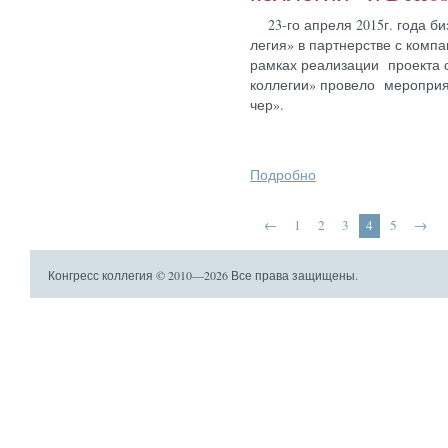
23-го ап­ре­ля 2015г. го­да биз
ле­гия» в пар­тнерс­тве с ком­па­
рам­ках ре­али­зации про­ек­та 
кол­ле­гии» про­вело ме­роп­ри
чер».
Подробно
←
1
2
3
4
5
→
Конгресс коллегия © 2010—2026 Все права защищены.