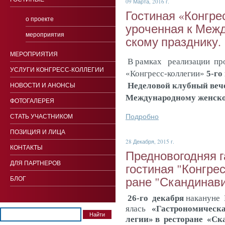
09 Марта, 2016 г.
Гос­ти­ная «Кон­гре
о проекте
уро­чен­ная к Меж­
мероприятия
ско­му праз­дни­ку.
МЕРОПРИЯТИЯ
В рамках реализации про
УСЛУГИ КОНГРЕСС-КОЛЛЕГИИ
«Конгресс-коллегии»
5-го
НОВОСТИ И АНОНСЫ
Неделовой клубный веч
Международному женско
ФОТОГАЛЕРЕЯ
Подробно
СТАТЬ УЧАСТНИКОМ
ПОЗИЦИЯ И ЛИЦА
28 Декабря, 2015 г.
КОНТАКТЫ
Пред­но­вогод­няя г
ДЛЯ ПАРТНЕРОВ
гос­ти­ная "Кон­грес
ране "Скан­ди­нав
БЛОГ
26-го де­каб­ря
на­ка­ну­не
ялась
«Гас­тро­но­ми­чес­
ле­гии»
в рес­то­ра­не «Ск