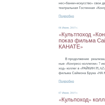
нес+бан­ки+ис­кусс­тво» свои дв
те­ат­раль­ная Гос­тинная «Кон­г
Подробно
08 Июня, 2015 г.
«Куль­тпо­ход «Кон
по­каз филь­ма Са
КА­НАТЕ»
В про­дол­же­ние ре­али­зации
ные «Кон­гресс-кол­ле­гии» 7 и­ю
ход» кол­лег в «РАЙ­КИН PLAZA
филь­ма Сай­мо­на Бру­ка «НА 
Подробно
07 Июня, 2015 г.
«Куль­по­ход» кол­