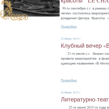
кра­соты " LE CH
30-го сен­тября с.г. в рам­ках п
ле­гии» сос­то­ялось ме­роп­ри­я
рож­де­ния Цен­тра Кра­соты
Подробно
22 Июля, 2015 г.
Клуб­ный ве­чер «В
21-го и­юля с.г. биз­нес-со­об
про­вело ме­роп­ри­ятие в фор­м
ща­ющим наз­ва­ни­ем «В тёп­ло
Подробно
26 Июня, 2015 г.
Ли­тера­тур­но-те­ат
25-го и­юня 2015-го го­да в р