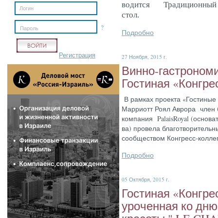
во­дит­ся Тра­ди­ци­он­ный 
стол.
?
Пароль
Подробно
Регистрация
27 Ноября, 2015 г.
Вин­но-гас­тро­ном
Гос­ти­ная «Кон­гре
В рам­ках про­ек­та «Гос­ти­ные
Мар­ри­отт Ро­ял Ав­ро­ра член 
ком­па­ния PalaisRoyal (ос­но­в
ва) про­вела бла­гот­во­ритель­
со­об­щес­твом Кон­гресс-кол­ле­
Подробно
05 Октября, 2015 г.
Гос­ти­ная «Кон­гре
уро­чен­ная ко дню