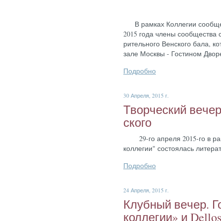
В рам­ках Кол­ле­гии со­об­щес
2015 го­да чле­ны со­об­щес­тва с
ритель­но­го Вен­ско­го ба­ла,
за­ле Мос­квы - Гос­ти­ном Дво­р
Подробно
30 Апреля, 2015 г.
Твор­ческий ве­чер
ско­го
29-го ап­ре­ля 2015-го в рам­к
кол­ле­гии" сос­то­ялась ли­тера
Подробно
24 Апреля, 2015 г.
Клуб­ный ве­чер. Г
кол­ле­гии» и Dello