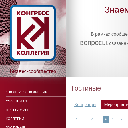
Знаем
В рамках сообщ
вопросы
, связанн
Гостиные
О КОНГРЕСС-КОЛЛЕГИИ
УЧАСТНИКИ
Концепция
Мероприят
ПРОГРАММЫ
КОЛЛЕГИИ
←
1
2
3
4
5
→
ГОСТИНЫЕ