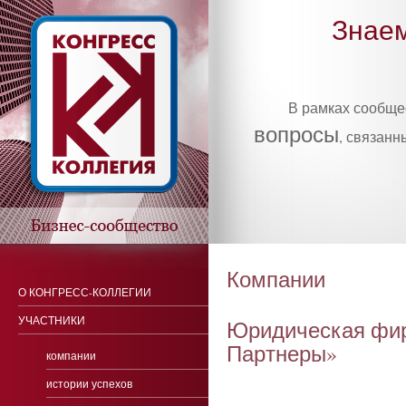
Знаем
В рамках сообщ
вопросы
, связанн
Компании
О КОНГРЕСС-КОЛЛЕГИИ
УЧАСТНИКИ
Юри­дичес­кая фир
Пар­тне­ры»
компании
истории успехов