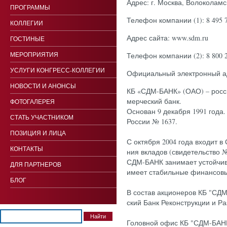
Адрес:
г. Мос­ква, Во­локо­лам­с
ПРОГРАММЫ
Телефон компании (1):
8 495 
КОЛЛЕГИИ
Адрес сайта:
www.sdm.ru
ГОСТИНЫЕ
МЕРОПРИЯТИЯ
Телефон компании (2):
8 800 
УСЛУГИ КОНГРЕСС-КОЛЛЕГИИ
Официальный электронный а
НОВОСТИ И АНОНСЫ
КБ «СДМ-БАНК» (О­АО) – рос­си
мерчес­кий банк.
ФОТОГАЛЕРЕЯ
Ос­но­ван 9 де­каб­ря 1991 го­да
СТАТЬ УЧАСТНИКОМ
Рос­сии № 1637.
ПОЗИЦИЯ И ЛИЦА
С ок­тября 2004 го­да вхо­дит в 
КОНТАКТЫ
ния вкла­дов (сви­детель­ство №
СДМ-БАНК за­нима­ет ус­той­чи­
ДЛЯ ПАРТНЕРОВ
име­ет ста­биль­ные фи­нан­со­в
БЛОГ
В сос­тав ак­ци­оне­ров КБ "СД
ский Банк Ре­конс­трук­ции и Ра
Го­лов­ной офис КБ "СДМ-БАНК" 