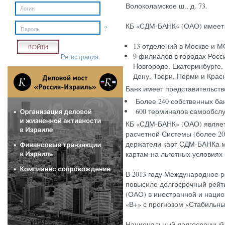
Во­локо­лам­ское ш., д. 73.
КБ «СДМ-БАНК» (О­АО) име­ет 
?
Пароль
13 отделений в Москве и М
9 филиалов в городах Росс
Регистрация
Новгороде, Екатеринбурге,
Дону, Твери, Перми и Крас
Банк имеет представительств
Более 240 собственных ба
600 терминалов самообсл
КБ «СДМ-БАНК» (ОАО) являе
расчетной Системы (более 20
держатели карт СДМ-БАНКа м
картам на льготных условиях 
В 2013 году Международное ре
повысило долгосрочный рейт
(ОАО) в иностранной и нацио
«В+» с прогнозом «Стабильны
Национальный долгосрочный 