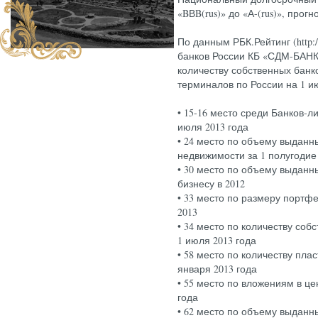
«BВB(rus)» до «А-(rus)», прог
По данным РБК.Рейтинг (http://
банков России КБ «СДМ-БАНК
количеству собственных банк
терминалов по России на 1 и
• 15-16 место среди Банков-л
июля 2013 года
• 24 место по объему выданн
недвижимости за 1 полугодие
• 30 место по объему выданн
бизнесу в 2012
• 33 место по размеру портф
2013
• 34 место по количеству соб
1 июля 2013 года
• 58 место по количеству пла
января 2013 года
• 55 место по вложениям в це
года
• 62 место по объему выданны