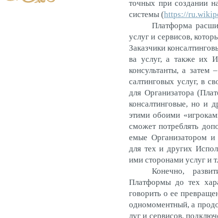
точ­ных при соз­да­нии н
сис­те­мы (
https://ru.wiki
Плат­форма рас­ши­
ус­луг и сер­ви­сов, ко­то
За­каз­чи­ки кон­салтин­го­
ва ус­луг, а так­же их Ис
кон­суль­тан­ты, а за­тем
салтин­го­вых ус­луг, в с
для Ор­га­низа­тора (Плат
кон­салтин­го­вые, но и др
эти­ми обо­ими «иг­ро­кам
смо­жет пот­реблять до­пол
емые Ор­га­низа­тором и 
для тех и дру­гих Ис­пол
ими сто­рона­ми ус­луг и т
Ко­неч­но, раз­ви­
Плат­формы до тех ха­рак­
го­ворить о ее прев­ра­щен
од­но­момен­тный, а про­д
луг и сер­ви­сов, под­клю­