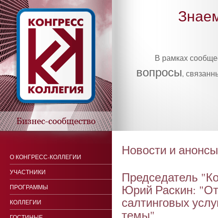
Знаем
В рамках сообщ
вопросы
, связанн
Новости и анонсы
О КОНГРЕСС-КОЛЛЕГИИ
УЧАСТНИКИ
Пред­се­датель "Ко
Юрий Рас­кин: "О
ПРОГРАММЫ
салтин­го­вых ус­лу
КОЛЛЕГИИ
те­мы"
ГОСТИНЫЕ