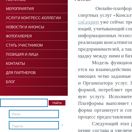
Он­лайн-плат­форм
МЕРОПРИЯТИЯ
спертных ус­луг «Кон­салт
УСЛУГИ КОНГРЕСС-КОЛЛЕГИИ
col
.
expert
уже сей­час пред
НОВОСТИ И АНОНСЫ
ющий, учи­тыва­ющий сов­р
ин­форма­ци­он­ных тех­но­
ФОТОГАЛЕРЕЯ
ре­али­зации кон­салтин­го
СТАТЬ УЧАСТНИКОМ
пред­при­нима­телей, а так
ПОЗИЦИЯ И ЛИЦА
щад­ку меж­ду ни­ми и биз­
Мо­дель фун­кци­он
КОНТАКТЫ
ет­ся на вза­имо­дей­ствии
ДЛЯ ПАРТНЕРОВ
ня­ющих чет­ко за­дан­ные 
БЛОГ
и Ор­га­низа­тора ус­луг. 
формой, пот­ребля­ет пре
вую ус­лу­гу. Ис­полни­те
Плат­формы вы­пол­ня­ет к
форма ор­га­низу­ет и соп
про­цесс пре­дос­тавле­ния 
Сле­ду­ющий этап ра
?
Пароль
рение сос­та­ва и уве­личе­