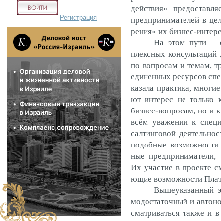
дей­ствия» пре­дос­тавл
Регистрация
пред­при­нима­телей в це­
рения» их биз­нес-ин­те­р
На этом пу­ти – ор
плексных кон­суль­та­ций д
по воп­ро­сам и те­мам, т
еди­нен­ных ре­сур­сов спе­
каза­ла прак­ти­ка, мно­ги
ют ин­те­рес не толь­ко к
биз­нес-воп­ро­сам, но и
всём ува­жении к спе­ци­
салтин­го­вой де­ятель­н
по­доб­ные воз­можнос­ти.
ные пред­при­нима­тели,
Их учас­тие в про­ек­те см
ющие воз­можнос­ти Пла
Вы­ше­ука­зан­ный 
модос­та­точ­ный и ав­то­
смат­ри­вать­ся так­же и в