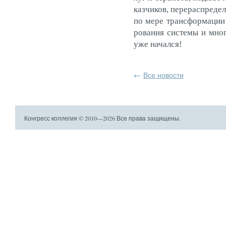
каз­чи­ков, пе­рерас­пре­д
по ме­ре тран­сфор­ма­ции
рова­ния сис­те­мы и мно
уже на­чал­ся!
←
Все новости
Конгресс коллегия © 2010—2026 Все права защищены.