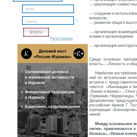
— ре­али­за­ция сов­мес­тных
— соз­да­ние и ис­поль­зо­ва
воп­ро­сов;
?
Пароль
— раз­ви­тие об­ще­го вы­соте
— ор­га­ни­за­ция вза­имо­де
юза­ми и ор­га­низа­ци­ями;
Регистрация
— ор­га­низа­ция конс­трук­
Сре­ди ос­новных прог­ра
власть», «Лич­ность и об­щ
На­ибо­лее вос­тре­бован
ний по ак­ту­аль­ным эко­н
встре­чи с пред­ста­вите­ля
ля­ют­ся: «Ин­но­вации и би
«Бан­ки и биз­нес», «Опыт 
(Гер­ма­ния, Ни­дер­ланды, 
Двор­ко­вичем, пред­се­дат
рос­сий­ских бан­ков Г. То­
кор­по­рации «Би­оэнер­гия»
ниной.
Меж­ду ос­новны­ми ме­
ле­гии» прив­ле­ка­ют­ся к
биз­не­са», «Но­вые ком­му