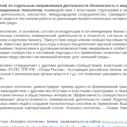
­гий по от­дель­ным нап­равле­ни­ям де­ятель­нос­ти (бе­зопас­ность и за­щи
а­ци­он­ные тех­но­логии;
вза­имо­дей­ствие с влас­тны­ми струк­ту­рами и ре
я де­ятель­ность; кон­салтинг, меж­ду­народ­ное сот­рудни­чес­тво, са­мо­иден­
) ве­дет­ся пос­то­ян­ная ра­бота по ре­али­зации про­фес­си­ональ­ных ин­те­рес
ней сре­де».
ол­ле­гии», в ос­новном, сос­то­ит из вла­дель­цев и топ-ме­нед­же­ров биз­нес-
­личные сег­менты ком­мерчес­кой де­ятель­нос­ти и от­но­сят­ся, сог­ласно к
е­му и круп­но­му биз­не­су. При­сутс­твие сре­ди чле­нов со­об­щес­тва об­щес­тв
в, из­вес­тных де­яте­лей куль­ту­ры и ис­кусс­тва до­пол­ня­ет круп­ный ком­мерч
на­ни­ями, твор­чески­ми и ду­хов­ны­ми воз­можнос­тя­ми, имид­же­вым и лоб­бист­
н­ци­ал со­об­щес­тва и сис­темные под­хо­ды к его при­мене­нию поз­во­ля­ют ре
так­же пред­став­ля­ют не­сом­ненный ин­те­рес для «внеш­ней сре­ды».
ак­тивно сот­рудни­ча­ет с дру­гими де­ловы­ми со­об­щес­тва­ми, влас­тны­ми с
ци­ями (РСПП, ТПП РФ, «Опо­ра Рос­сии», Ас­со­ци­ация рос­сий­ских бан­ков, и
ь­ные и ре­ги­ональ­ные ор­га­ны влас­ти и т.д), что поз­во­ля­ет рас­ши­рять во
е».
он­гресс-кол­ле­гия» де­монс­три­ру­ет при­мер од­но­го из фор­ми­рова­ний граж­
вза­имо­дей­ствии с дру­гими ин­сти­тута­ми и влас­тны­ми струк­ту­рами, а так­ж
ета­ния лич­ных и об­щес­твен­ных ин­те­ресов. Эф­фектив­ность со­об­щес­тва в к
о­выша­ет ре­зуль­та­тив­ность ком­мерчес­кой де­ятель­нос­ти сво­ей А­уди­то
ь­ных ин­вести­ций и соз­да­ния тех­но­логич­ных спо­собов их при­мене­ния. Вы­ш
пра­вомощ­ным кор­по­ратив­ный сло­ган «Кон­гресс-кол­ле­гии» - «Зна­ем. Уме
ью «Кон­гресс-кол­ле­гии» мож­но оз­на­комить­ся на сай­тах (
www
.
con
-
col
.
c