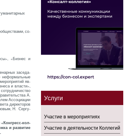
 гу­ма­нитар­ных
­об­щес­тва­ми, со­
есы», «Биз­нес и
ле­нар­ных за­седа­
е не­фор­маль­ные
ме­роп­ри­ятий яв­
­не­са и влас­ти»,
 сот­рудни­чес­тво
Пра­витель­ства А.
Услуги
­лем Ас­со­ци­ации
вета ди­рек­то­ров
но­вым, Н. Сер­гу­
Участие в мероприятиях
ы «Кон­гресс-кол­
­жка и раз­ви­тие
Участие в деятельности Коллегий
.