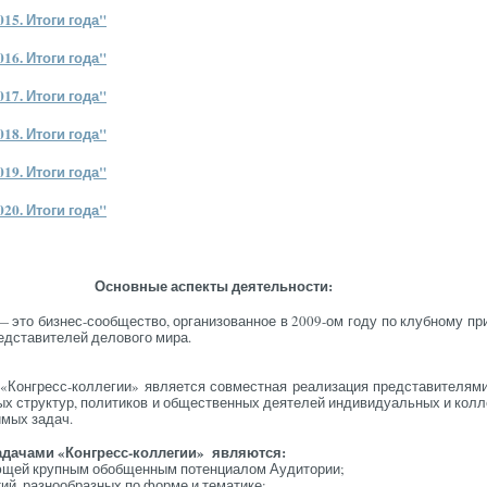
15. Ито­ги го­да"
16. Ито­ги го­да"
17. Ито­ги го­да"
18. Ито­ги го­да"
19. Ито­ги го­да"
20. Ито­ги го­да"
Ос­новные ас­пекты де­ятель­нос­ти:
 это биз­нес-со­об­щес­тво, ор­га­низо­ван­ное в 2009-ом го­ду по клуб­но­му при
д­ста­вите­лей де­лово­го ми­ра.
гресс-кол­ле­гии» яв­ля­ет­ся сов­мес­тная ре­али­зация пред­ста­ви­те­ля­ми 
ых струк­тур, по­ли­ти­ков и об­щес­твен­ных де­яте­лей ин­ди­ви­ду­аль­ных и кол­л
имых за­дач.
­да­ча­ми «Кон­гресс-кол­ле­гии» яв­ля­ют­ся:
­ющей круп­ным обоб­щенным по­тен­ци­алом А­уди­то­рии;
тий, раз­но­об­раз­ных по фор­ме и те­ма­тике;