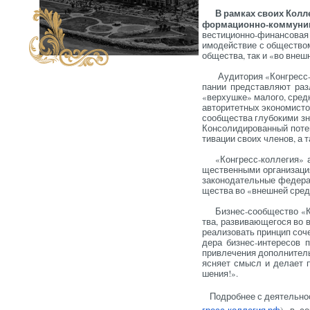
В рам­ках сво­их Кол­ле
форма­ци­он­но-ком­му­ник
вести­ци­он­но-фи­нан­со­ва
имо­дей­ствие с об­щес­твом
об­щес­тва, так и «во внеш­
А­уди­тория «Кон­гресс-к
па­нии пред­став­ля­ют раз
«вер­хушке» ма­лого, сред­н
ав­то­ритет­ных эко­номис­то
со­об­щес­тва глу­боки­ми з
Кон­со­лиди­рован­ный по­те
тива­ции сво­их чле­нов, а 
«Кон­гресс-кол­ле­гия» 
щес­твен­ны­ми ор­га­низа­
за­коно­датель­ные фе­дерал
щес­тва во «внеш­ней сре­д
Биз­нес-со­об­щес­тво «К
тва, раз­ви­ва­юще­гося во 
ре­али­зовать прин­цип со­ч
де­ра биз­нес-ин­те­ресов п
прив­ле­чения до­пол­ни­тел
яс­ня­ет смысл и де­ла­ет 
шения!».
Под­робнее с де­ятель­ност