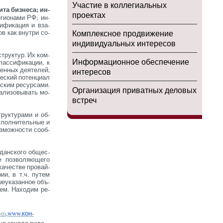
Участие в коллегиальных
та биз­не­са; ин­
проектах
­ги­она­ми РФ; ин­
ти­фика­ция и вза­
ов как внут­ри со­
Комплексное продвижение
индивидуальных интересов
струк­тур. Их ком­
Информационное обеспечение
лас­си­фика­ции, к
ен­ных де­яте­лей,
интересов
ес­кий по­тен­ци­ал
ским ре­сур­са­ми.
Организация приватных деловых
­али­зовы­вать мо­
встреч
трук­ту­рами и об­
с­полни­тель­ные и
з­можнос­ти со­об­
дан­ско­го об­щес­
е поз­во­ля­юще­го
а­чес­тве про­вай­
рии, в т.ч. пу­тем
е­ука­зан­ное объ­
­ем. На­ходим ре­
om
,
www.кон­