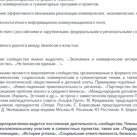
 ком­мер­чес­ких и гу­ма­ни­тар­ных прог­рамм и про­ек­тов;
ние эф­фек­тив­но­го ме­ха­низ­ма ре­али­зации ком­мер­чес­ких, эко­но­ми­чес­ких,
х­но­логич­но­го ин­фор­ма­ци­он­но­-ком­му­ника­ци­он­но­го по­ля;
й­ствия с рос­сий­ски­ми и за­ру­беж­ны­ми, фе­дераль­ны­ми и ре­ги­ональ­ны­ми со
тивно­го ди­ало­га меж­ду биз­не­сом и властью.
мм со­об­щес­тва мож­но вы­делить: «Эко­номи­ка и ком­мерчес­кие ин­те­р
ес­тво», «Не биз­не­сом еди­ным…!».
­ны­ми яв­ля­ют­ся ме­роп­ри­ятия со­об­щес­тва, ор­га­низо­ван­ные в фор­ма­те п
оми­чес­ким, со­ци­аль­ным, ком­мерчес­ким и гу­мани­тар­ным те­мам, а так­ж
ми по­лити­чес­кой, об­щес­твен­ной и де­ловой эли­ты. При­мера­ми по­доб­ных 
з­нес», «Ин­вести­ци­он­ная прив­ле­катель­ность ре­ги­онов», «Пар­тнерс­тво биз
ре­шения проб­лем ма­лого и сред­не­го биз­не­са», «Меж­ду­народ­ное де­ловое
Че­хия, Из­ра­иль, Эс­то­ния и др.)», встре­чи с за­мес­ти­телем пред­се­дате­ля 
е­лем наб­лю­датель­но­го со­вета «Аль­фа-Групп» М. Фрид­ма­ном, пред­се­дате
суня­ном, пре­зиден­том «Опо­ра Рос­сии» С. Бо­рисо­вым, пред­се­дате­лем со­
 Д. Яко­баш­ви­ли, ви­це-мэ­рами Мос­квы В. Ре­синым, Ю. Рос­ля­ком, А. Ша­ро
роп­ри­яти­ями ве­дет­ся пос­то­ян­ная де­ятель­ность со­об­щес­тва. Чле­н
 кол­ле­ги­аль­но­му учас­тию в сов­мес­тных про­ек­тах, та­ких как «Под­дер
­ника­ции», «Ис­то­рии ус­пе­ха», «Со­ци­аль­ная от­ветс­твен­ность биз­не­са»