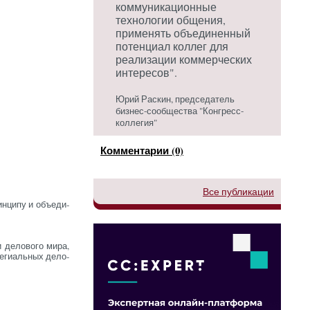
коммуникационные
технологии общения,
применять объединенный
потенциал коллег для
реализации коммерческих
интересов".
Юрий Раскин, председатель
бизнес-сообщества "Конгресс-
коллегия"
Комментарии (0)
Все публикации
н­ци­пу и объ­еди­
де­ло­во­го ми­ра,
е­ги­аль­ных де­ло­