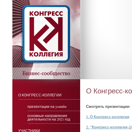
О Конгресс-к
О КОНГРЕСС-КОЛЛЕГИИ
Смот­реть пре­зен­та­ции:
презентации на youtube
основные направления
1. О Кон­гресс-кол­ле­гии
деятельности на 2021 год
2. "Кон­гресс-кол­ле­гия-20
УЧАСТНИКИ