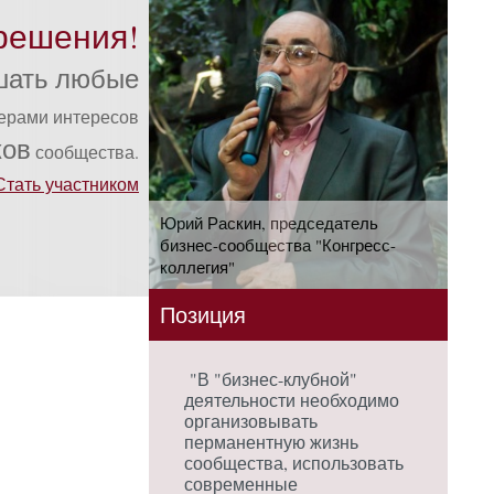
решения!
шать любые
ферами интересов
ков
сообщества.
Стать участником
Юрий Раскин, председатель
бизнес-сообщества "Конгресс-
коллегия"
Позиция
"В "бизнес-клубной"
деятельности необходимо
организовывать
перманентную жизнь
сообщества, использовать
современные