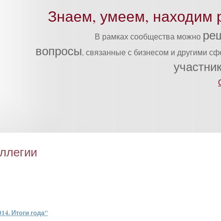
Знаем, умеем, находим 
ре
В рамках сообщества можно
вопросы
, связанные с бизнесом и другими с
участни
оллегии
14. Ито­ги го­да"