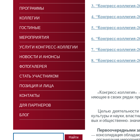
3. "Кон­гресс-кол­ле­гия-20
ПРОГРАММЫ
4. "Кон­гресс-кол­ле­гия-20
КОЛЛЕГИИ
5. "Кон­гресс-кол­ле­гия-20
ГОСТИНЫЕ
МЕРОПРИЯТИЯ
6. "Кон­гресс-кол­ле­гия-20
УСЛУГИ КОНГРЕСС-КОЛЛЕГИИ
7. "Кон­гресс-кол­ле­гия-20
НОВОСТИ И АНОНСЫ
8. "Кон­гресс-кол­ле­гия-20
ФОТОГАЛЕРЕЯ
СТАТЬ УЧАСТНИКОМ
ПОЗИЦИЯ И ЛИЦА
«Кон­гресс-кол­ле­гия» —
КОНТАКТЫ
ня­ющее в сво­их ря­дах пре
ДЛЯ ПАРТНЕРОВ
Целью де­ятель­нос­ти «Кон­
БЛОГ
куль­ту­ры и на­уки, влас­тн
вых и об­щес­твен­но-
зна­ч
Пер­во­оче­ред­ны­ми за
— кон­со­ли­дация об­ла­да
— ор­га­ни­за­ция ме­роп­ри­я