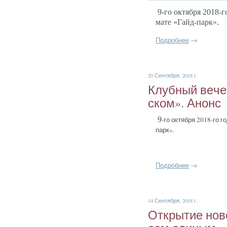
9-го ок­тября 2018-го
ма­те «Гайд-парк».
Подробнее
→
20 Сентября, 2018 г.
Клуб­ный ве­че
ском». Анонс
9
-го ок­тября 2018-го го
парк».
Подробнее
→
14 Сентября, 2018 г.
От­кры­тие но­в