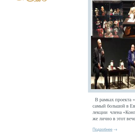
В рам­ках про­ек­та 
са­мый боль­шой в Ев­
лекции
чле­на «Кон­
же лич­но в этот ве­че
Подробнее
→