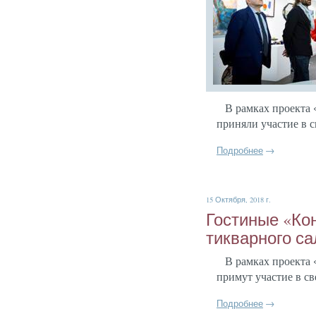
В рам­ках про­ек­та 
при­няли учас­тие в с
Подробнее
→
15 Октября, 2018 г.
Гос­ти­ные «Кон
тиквар­но­го с
В рам­ках про­ек­та
при­мут учас­тие в св
Подробнее
→