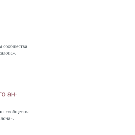
ы со­об­щес­тва
са­лона».
го ан­
ны со­об­щес­тва
а­лона».