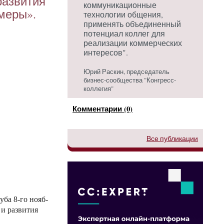
аз­ви­тия
коммуникационные
­меры».
технологии общения,
применять объединенный
потенциал коллег для
реализации коммерческих
интересов".
Юрий Раскин, председатель
бизнес-сообщества "Конгресс-
коллегия"
Комментарии (0)
Все публикации
у­ба 8-го но­яб­
и раз­ви­тия