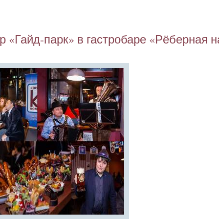
р «Гайд-парк» в гас­тро­баре «Рё­бер­ная н