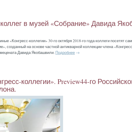
 кол­лег в му­зей «Соб­ра­ние» Да­вида Яко­
ти­ные «Кон­гресс-кол­ле­гии» 30-го ок­тября 2018-го го­да кол­ле­ги по­сетят са
ие», соз­данный на ос­но­ве час­тной ан­тиквар­ной кол­лекции чле­на «Кон­гресс
 ме­цена­та Да­вида Яко­баш­ви­ли.
Подробнее
→
­гресс-кол­ле­гии». Preview44-го Рос­сий­ско­
­лона.