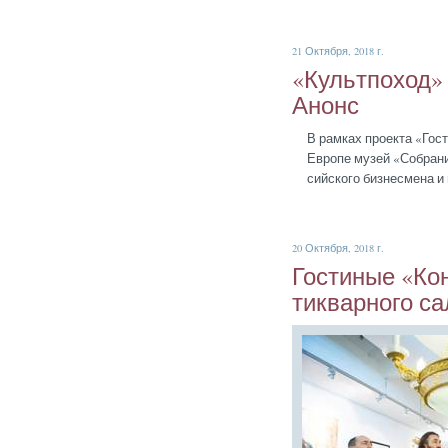
21 Октября, 2018 г.
«Куль­тпо­ход»
Анонс
В рам­ках про­ек­та «Гос­
Ев­ро­пе му­зей «Соб­ра­н
сий­ско­го биз­несме­на и
20 Октября, 2018 г.
Гос­ти­ные «Кон
тиквар­но­го са