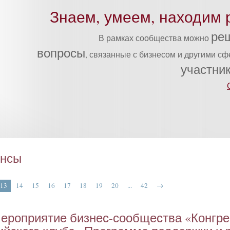
Знаем, умеем, находим 
ре
В рамках сообщества можно
вопросы
, связанные с бизнесом и другими с
участни
онсы
13
14
15
16
17
18
19
20
...
42
→
е­роп­ри­ятие биз­нес-со­об­щес­тва «Кон­гр