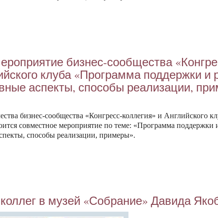
е­роп­ри­ятие биз­нес-со­об­щес­тва «Кон­гр
ий­ско­го клу­ба «Прог­рамма под­дер­жки и р
новные ас­пекты, спо­собы ре­али­зации, при
ес­тва биз­нес-со­об­щес­тва «Кон­гресс-кол­ле­гия» и Ан­глий­ско­го кл
о­ит­ся сов­мес­тное ме­роп­ри­ятие по те­ме: «Прог­рамма под­дер­жки и
ас­пекты, спо­собы ре­али­зации, при­меры».
 кол­лег в му­зей «Соб­ра­ние» Да­вида Яко­