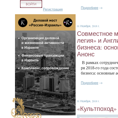
Подробнее
→
Регистрация
01 Ноября, 2018 г.
Сов­мес­тное м
ле­гия» и Ан­гл
биз­не­са: ос­
Анонс
В рам­ках сот­рудни­ч
ря 2018-го го­да сос­т
биз­не­са: ос­новные 
Подробнее
→
01 Ноября, 2018 г.
«Куль­тпо­ход»