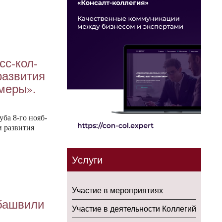
есс-кол­
аз­ви­тия
­меры».
у­ба 8-го но­яб­
 раз­ви­тия
Услуги
Участие в мероприятиях
баш­ви­ли
Участие в деятельности Коллегий