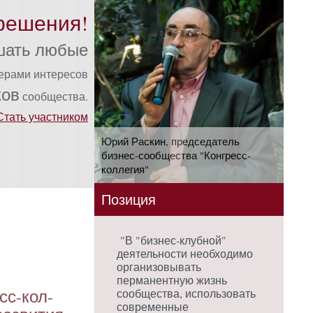
решения!
шать любые
ферами интересов
ков
сообщества.
Стать участником
Юрий Раскин, председатель
бизнес-сообщества "Конгресс-
коллегия"
Позиция
"В "бизнес-клубной"
деятельности необходимо
организовывать
перманентную жизнь
есс-кол­
сообщества, использовать
современные