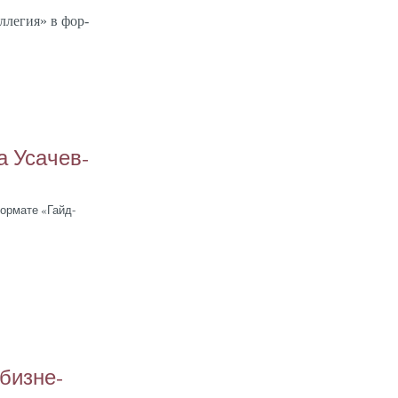
л­ле­гия» в фор­
а Уса­чев­
фор­ма­те «Гайд-
биз­не­