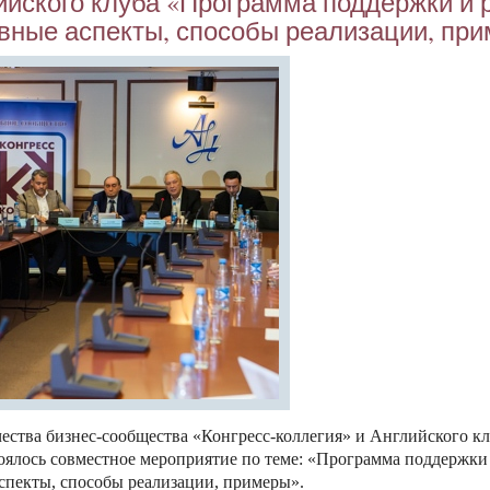
ий­ско­го клу­ба «Прог­рамма под­дер­жки и р
новные ас­пекты, спо­собы ре­али­зации, при
ес­тва биз­нес-со­об­щес­тва «Кон­гресс-кол­ле­гия» и Ан­глий­ско­го кл
о­ялось сов­мес­тное ме­роп­ри­ятие по те­ме: «Прог­рамма под­дер­жки 
ас­пекты, спо­собы ре­али­зации, при­меры».