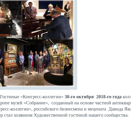
«Гос­ти­ные «Кон­гресс-кол­ле­гии»
30-го ок­тября 2018-го го­да
кол­л
ро­пе му­зей «Соб­ра­ние»,
соз­данный на ос­но­ве час­тной ан­тиквар
гресс-кол­ле­гии»,
рос­сий­ско­го биз­несме­на и ме­цена­та
Да­вида Яко
р стал хо­зя­ином Ху­дожес­твен­ной гос­ти­ной на­шего со­об­щес­тва.