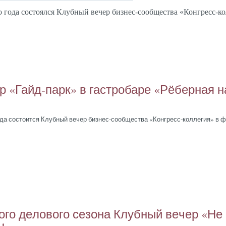
 го­да сос­то­ял­ся Клуб­ный ве­чер биз­нес-со­об­щес­тва «Кон­гресс-ко
р «Гайд-парк» в гас­тро­баре «Рё­бер­ная н
­да сос­то­ит­ся Клуб­ный ве­чер биз­нес-со­об­щес­тва «Кон­гресс-кол­ле­гия» в 
ого де­лово­го се­зона Клуб­ный ве­чер «Не 