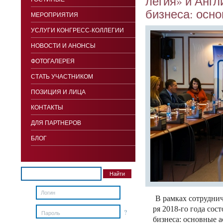
ле­гия» и Ан­гл
биз­не­са: ос­
МЕРОПРИЯТИЯ
УСЛУГИ КОНГРЕСС-КОЛЛЕГИИ
НОВОСТИ И АНОНСЫ
ФОТОГАЛЕРЕЯ
СТАТЬ УЧАСТНИКОМ
ПОЗИЦИЯ И ЛИЦА
КОНТАКТЫ
ДЛЯ ПАРТНЕРОВ
БЛОГ
В рам­ках сот­рудни­ч
ря 2018-го го­да сос­т
?
Пароль
биз­не­са: ос­новные 