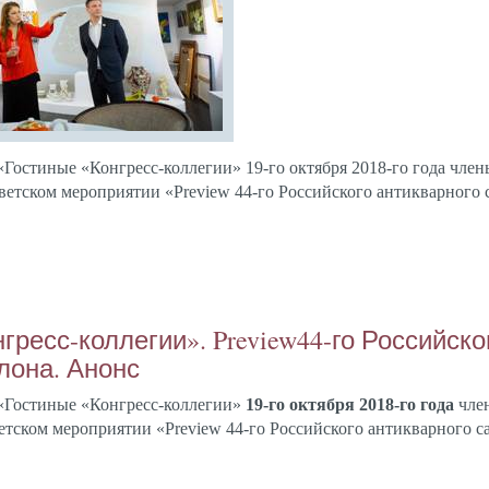
«Гос­ти­ные «Кон­гресс-кол­ле­гии» 19-го ок­тября 2018-го го­да чле­н
вет­ском ме­роп­ри­ятии
«
Preview
44-го Рос­сий­ско­го ан­тиквар­но­го 
­гресс-кол­ле­гии». Preview44-го Рос­сий­ско­
а­лона. Анонс
 «Гос­ти­ные «Кон­гресс-кол­ле­гии»
19-го ок­тября 2018-го
го­да
чле­
ет­ском ме­роп­ри­ятии
«
Preview
44-го Рос­сий­ско­го ан­тиквар­но­го с