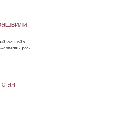
баш­ви­ли.
­мый боль­шой в
-кол­ле­гии», рос­
го ан­