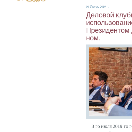
06 Июля, 2019 г.
Де­ловой клуб­
ис­поль­зо­вани
Пре­зиден­том
ном.
3-го и­юля 2019-го г