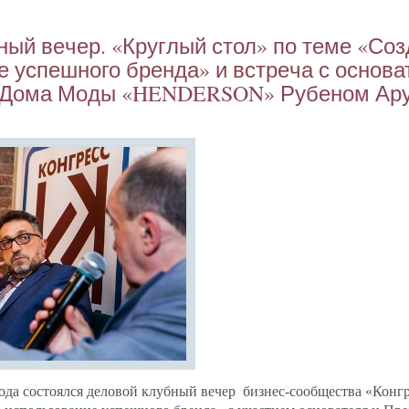
ный ве­чер. «Круг­лый стол» по те­ме «Соз­
е ус­пешно­го брен­да» и встре­ча с ос­но­в
 До­ма Мо­ды «HENDERSON» Ру­беном Ару
о­да
сос­то­ял­ся де­ловой клуб­ный ве­чер биз­нес-со­об­щес­тва «Кон­г