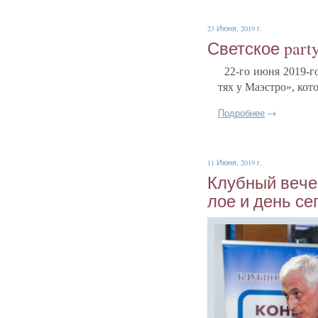
23 Июня, 2019 г.
Свет­ское party
22-го и­юня 2019-го
тях у Ма­эс­тро», ко­
Подробнее
→
11 Июня, 2019 г.
Клуб­ный ве­ч
лое и день се­