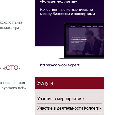
ско­го пей­за­
дол­жил тра­
я» «СТО­
Услуги
низо­выва­ет для
 рус­ско­го пей­
Участие в мероприятиях
Участие в деятельности Коллегий