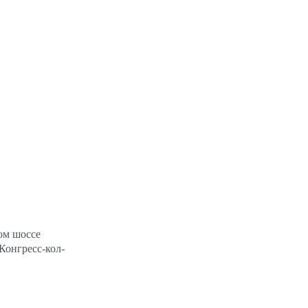
ом шос­се
«Кон­гресс-кол­