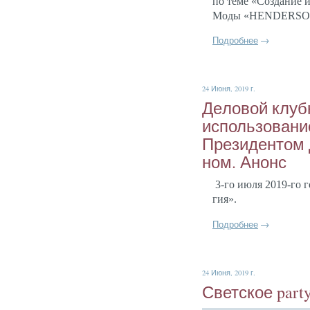
по те­ме
«Соз­да­ние и
Мо­ды «HENDERSON»
Подробнее
→
24 Июня, 2019 г.
Де­ловой клуб­
ис­поль­зо­вани
Пре­зиден­том
ном. Анонс
3-го и­юля 2019-го го
гия
».
Подробнее
→
24 Июня, 2019 г.
Свет­ское party