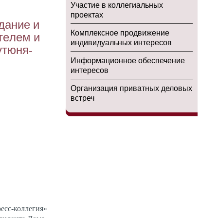
Участие в коллегиальных
проектах
да­ние и
Комплексное продвижение
ате­лем и
индивидуальных интересов
­тюня­
Информационное обеспечение
интересов
Организация приватных деловых
встреч
ресс-кол­ле­гия»