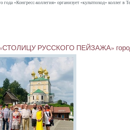
о го­да «Кон­гресс-кол­ле­гия» ор­га­низу­ет «куль­тпо­ход» кол­лег в Те
 в «СТО­ЛИЦУ РУС­СКО­ГО ПЕЙ­ЗА­ЖА» го­р