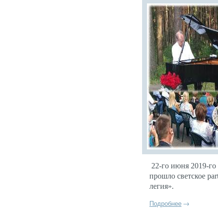
22-го и­юня 2019-го 
прош­ло
свет­ское par
ле­гия».
Подробнее
→