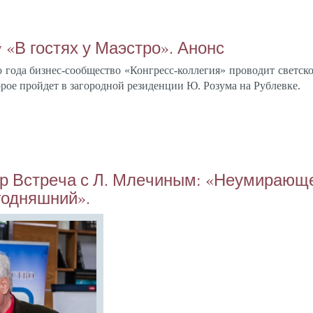
 «В гос­тях у Ма­эс­тро». Анонс
 го­да биз­нес-со­об­щес­тво «Кон­гресс-кол­ле­гия» про­водит свет­ск
торое прой­дет в за­город­ной ре­зиден­ции Ю. Ро­зума на Руб­левке.
ер Встре­ча с Л. Мле­чиным: «Не­уми­ра­ю
год­няшний».