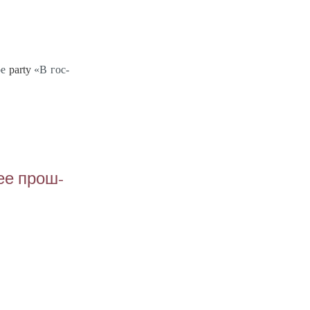
ое
party
«В гос­
щее прош­