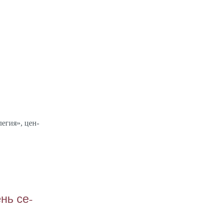
ле­гия», цен­
нь се­