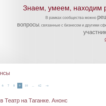
Знаем, умеем, находим 
ре
В рамках сообщества можно
вопросы
, связанные с бизнесом и другими с
участни
онсы
6
7
8
9
10
...
42
→
в Те­атр на Та­ган­ке. Анонс