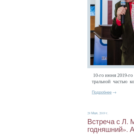
10-го и­юня 2019-го г
траль­ной частью ко­
Подробнее
→
28 Мая, 2019 г.
Встре­ча с Л.
год­няшний». 