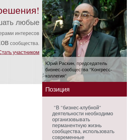
решения!
шать любые
ферами интересов
ков
сообщества.
Стать участником
Юрий Раскин, председатель
бизнес-сообщества "Конгресс-
коллегия"
Позиция
"В "бизнес-клубной"
деятельности необходимо
организовывать
перманентную жизнь
сообщества, использовать
современные