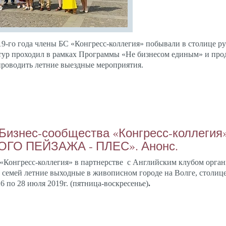
-го го­да чле­ны БС «Кон­гресс-кол­ле­гия» по­быва­ли в сто­лице рус­
тур про­ходил в рам­ках Прог­раммы «Не биз­не­сом еди­ным» и про­
ро­водить лет­ние вы­ез­дные ме­роп­ри­ятия.
Биз­нес-со­об­щес­тва «Кон­гресс-кол­ле­ги
­ГО ПЕЙ­ЗА­ЖА - ПЛЕС». Анонс.
 «Кон­гресс-кол­ле­гия»
в пар­тнерс­тве с
Ан­глий­ским клу­бом
ор­га­
 се­мей
лет­ние вы­ход­ные
в жи­вопис­ном го­роде на Вол­ге, сто­лице
6 по 28 и­юля 2019г. (пят­ни­ца-вос­кре­сенье)
.