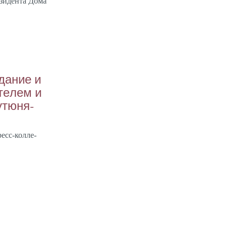
­зиден­та До­ма
да­ние и
ате­лем и
­тюня­
ресс-кол­ле­