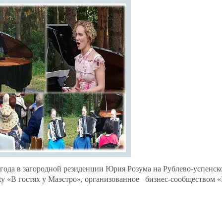
го­да в за­город­ной ре­зиден­ции Юрия Ро­зума на Руб­ле­во-ус­пен­ск
ty «В гос­тях у Ма­эс­тро», ор­га­низо­ван­ное биз­нес-со­об­щес­твом 