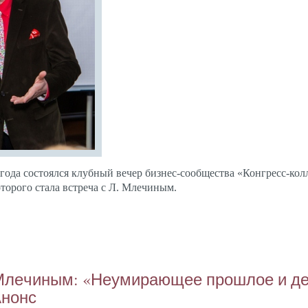
о­да сос­то­ял­ся клуб­ный ве­чер биз­нес-со­об­щес­тва «Кон­гресс-кол­
торо­го ста­ла встре­ча с Л. Мле­чиным.
 Мле­чиным: «Не­уми­ра­ющее прош­лое и де
Анонс