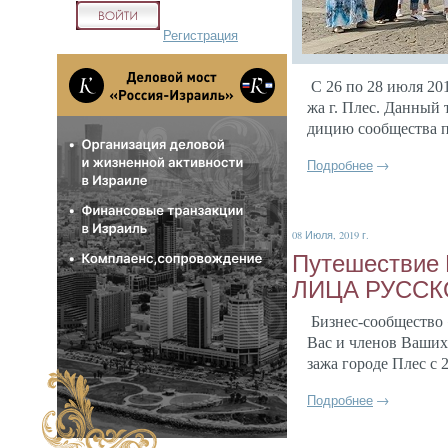
Регистрация
С 26 по 28 и­юля 2019
жа г. Плес. Дан­ный 
дицию со­об­щес­тва п
Подробнее
→
08 Июля, 2019 г.
Пу­тешес­твие 
ЛИЦА РУС­СКО
Биз­нес-со­об­щес­тво
Вас и чле­нов Ва­ших
за­жа го­роде
Плес с 2
Подробнее
→