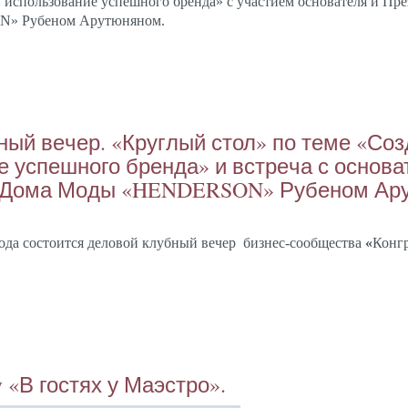
 ис­поль­зо­вание ус­пешно­го брен­да» с учас­ти­ем ос­но­вате­ля и Пре
 Ру­беном Ару­тюня­ном.
ный ве­чер. «Круг­лый стол» по те­ме «Соз­
е ус­пешно­го брен­да» и встре­ча с ос­но­в
 До­ма Мо­ды «HENDERSON» Ру­беном Ару
­да сос­то­ит­ся де­ловой клуб­ный ве­чер
биз­нес-со­об­щес­тва
«
Кон­г
 «В гос­тях у Ма­эс­тро».